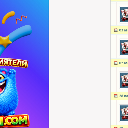
03 ав
02 ав
28 ю