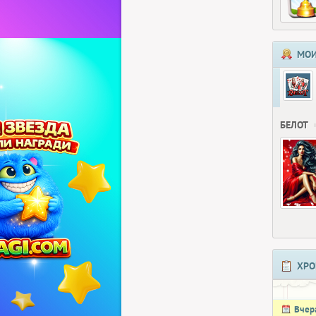
МОИ
БЕЛОТ
ХРО
Вчер