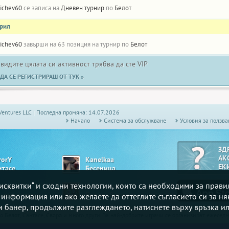
ichev60
се записа на
Дневен турнир
по
Белот
прил
ichev60
завърши на 63 позиция на турнир по
Белот
 видите цялата си активност трябва да сте VIP
ДА СЕ РЕГИСТРИРАШ ОТ ТУК »
Ventures LLC | Последна промяна: 14.07.2026
Начало
Системa за обслужване
Условия за ползва
ЗД
АК
vorY
Kanelkaa
ЕК
нтасе
Бесеница
„бисквитки“ и сходни технологии, които са необходими за прав
chov
bandalovski
Ябълкова градина
Белот - Висша лига
е информация или ако желаете да оттеглите съгласието си за ня
зи банер, продължите разглеждането, натиснете върху връзка ил
то
Белот
, Сантасе,
Свара
и много други. За най-добрите играчи се организират ежесе