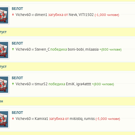
БЕЛОТ
Vichev60
и
dimen1
загубиха от
Nevk
,
VITI1502
(-1,000 чипове)
густ
БЕЛОТ
Vichev60
и
Steven_C
победиха
boni-bobi
,
milaasia
+(800 чипове)
густ
БЕЛОТ
Vichev60
и
timur52
победиха
EmiK
,
igra4atttt
+(800 чипове)
ли
БЕЛОТ
Vichev60
и
Kamira1
загубиха от
mi6istiq
,
rumiss
(-5,000 чипове)