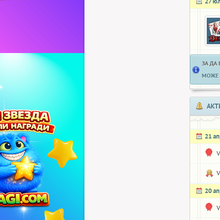
27 ю
ЗА ДА
МОЖЕ 
АКТ
21 а
V
V
20 а
V