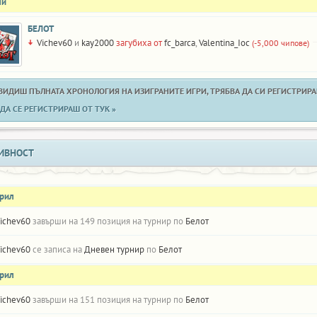
ли
БЕЛОТ
Vichev60
и
kay2000
загубиха от
fc_barca
,
Valentina_Ioc
(-5,000 чипове)
 ВИДИШ ПЪЛНАТА ХРОНОЛОГИЯ НА ИЗИГРАНИТЕ ИГРИ, ТРЯБВА ДА СИ РЕГИСТРИРАН
ДА СЕ РЕГИСТРИРАШ ОТ ТУК »
ИВНОСТ
прил
ichev60
завърши на 149 позиция на турнир по
Белот
ichev60
се записа на
Дневен турнир
по
Белот
прил
ichev60
завърши на 151 позиция на турнир по
Белот