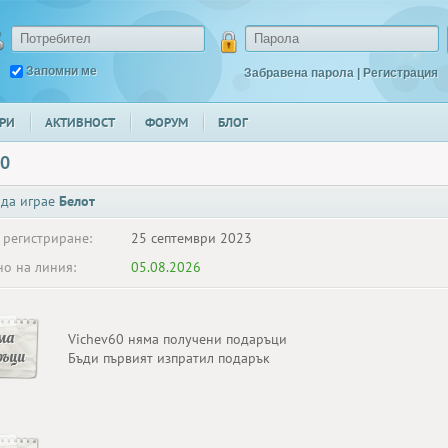
Запомни ме
Забравена парола
|
Регистрация
РИ
АКТИВНОСТ
ФОРУМ
БЛОГ
60
 да играе
Белот
 регистриране:
25 септември 2023
о на линия:
05.08.2026
ма
Vichev60 няма получени подаръци
ръци
Бъди първият изпратил подарък