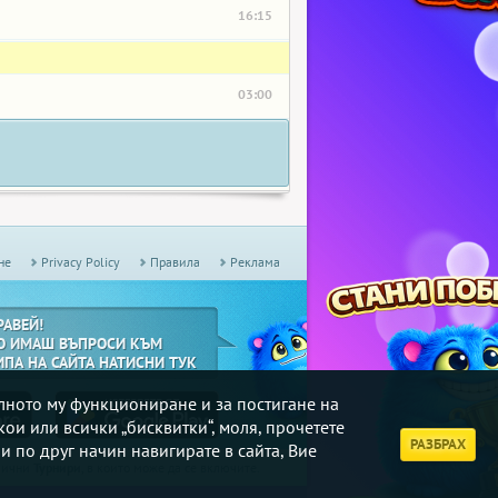
16:15
03:00
не
Privacy Policy
Правила
Реклама
РАВЕЙ!
О ИМАШ ВЪПРОСИ КЪМ
ИПА НА САЙТА НАТИСНИ ТУК
илното му функциониране и за постигане на
кои или всички „бисквитки“, моля, прочетете
РАЗБРАХ
и по друг начин навигирате в сайта, Вие
дмични
Турнири
, в които може да се включите.