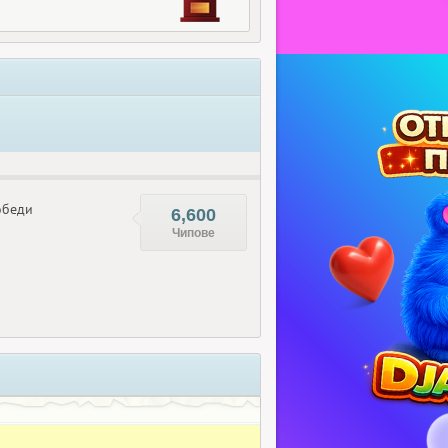
беди
6,600
Чипове