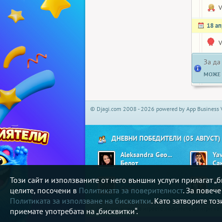
V
18 а
V
За да
МОЖЕ 
© Djagi.com 2008 - 2026 powered by App Business 
ДНЕВНИ ПОБЕДИТЕЛИ (05 АВГУСТ)
Aleksandra Georgieva01
Ya
Белот
Са
Този сайт и използваните от него външни услуги прилагат 
Лорис
Pa
Свара
целите, посочени в
Политиката за поверителност
. За повеч
Политиката за използване на бисквитки
. Като затворите то
В djagi.com може да играете любимите си игри ка
приемате употребата на „бисквитки“.