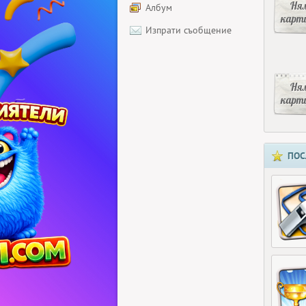
Ня
Албум
карт
Изпрати съобщение
Ня
карт
ПОС