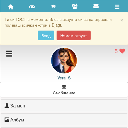
Приятели
Хронология на игри
×
Ти си ГОСТ в момента. Влез в акаунта си за да играеш и
ползваш всички екстри в Djagi.
Активност
Вход
Нямам акаунт
Постижения
5
Подаръците на Vera_S
Картичките на Vera_S
Блокирай Vera_S
Vera_S
Съобщение
За мен
Албум