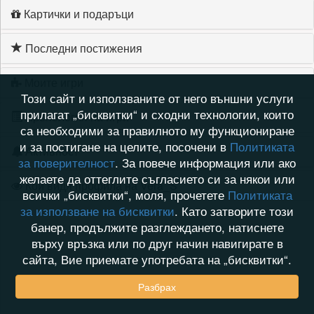
Картички и подаръци
Последни постижения
Моите игри
Този сайт и използваните от него външни услуги
прилагат „бисквитки“ и сходни технологии, които
Хронология на игри
са необходими за правилното му функциониране
и за постигане на целите, посочени в
Политиката
Активност
за поверителност
. За повече информация или ако
желаете да оттеглите съгласието си за някои или
Кой видя профила на Vera_S
всички „бисквитки“, моля, прочетете
Политиката
за използване на бисквитки
. Като затворите този
банер, продължите разглеждането, натиснете
върху връзка или по друг начин навигирате в
сайта, Вие приемате употребата на „бисквитки“.
Разбрах