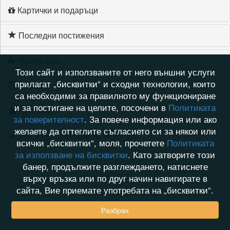
Картички и подаръци
Последни постижения
Моите игри
Този сайт и използваните от него външни услуги
прилагат „бисквитки“ и сходни технологии, които
Хронология на игри
са необходими за правилното му функциониране
и за постигане на целите, посочени в
Политиката
Активност
за поверителност
. За повече информация или ако
желаете да оттеглите съгласието си за някои или
Кой видя профила на Venci_65
всички „бисквитки“, моля, прочетете
Политиката
за използване на бисквитки
. Като затворите този
банер, продължите разглеждането, натиснете
върху връзка или по друг начин навигирате в
сайта, Вие приемате употребата на „бисквитки“.
Разбрах