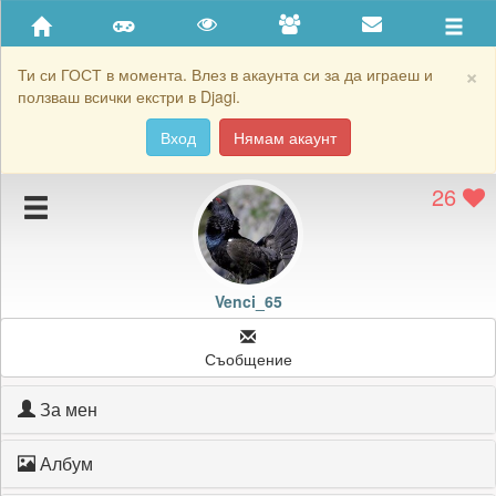
Приятели
Хронология на игри
×
Ти си ГОСТ в момента. Влез в акаунта си за да играеш и
ползваш всички екстри в Djagi.
Активност
Вход
Нямам акаунт
Постижения
26
Подаръците на Venci_65
Картичките на Venci_65
Блокирай Venci_65
Venci_65
Съобщение
За мен
Албум