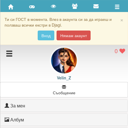
Приятели
Хронология на игри
×
Ти си ГОСТ в момента. Влез в акаунта си за да играеш и
ползваш всички екстри в Djagi.
Активност
Вход
Нямам акаунт
Постижения
0
Подаръците на Velin_Z
Картичките на Velin_Z
Блокирай Velin_Z
Velin_Z
Съобщение
За мен
Албум