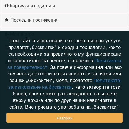
Картички и подаръци
Последни постижения
Моите игри
Този сайт и използваните от него външни услуги
прилагат „бисквитки“ и сходни технологии, които
Хронология на игри
са необходими за правилното му функциониране
и за постигане на целите, посочени в
Политиката
Активност
за поверителност
. За повече информация или ако
желаете да оттеглите съгласието си за някои или
всички „бисквитки“, моля, прочетете
Политиката
за използване на бисквитки
. Като затворите този
банер, продължите разглеждането, натиснете
върху връзка или по друг начин навигирате в
сайта, Вие приемате употребата на „бисквитки“.
Разбрах