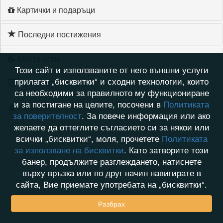
Картички и подаръци
Последни постижения
Моите игри
Този сайт и използваните от него външни услуги
прилагат „бисквитки“ и сходни технологии, които
Хронология на игри
са необходими за правилното му функциониране
и за постигане на целите, посочени в
Политиката
Активност
за поверителност
. За повече информация или ако
желаете да оттеглите съгласието си за някои или
всички „бисквитки“, моля, прочетете
Политиката
за използване на бисквитки
. Като затворите този
банер, продължите разглеждането, натиснете
върху връзка или по друг начин навигирате в
сайта, Вие приемате употребата на „бисквитки“.
Разбрах