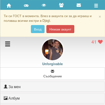
Приятели
Хронология на игри
×
Ти си ГОСТ в момента. Влез в акаунта си за да играеш и
ползваш всички екстри в Djagi.
Активност
Вход
Нямам акаунт
Постижения
41
Подаръците на Unforgivable
Картичките на Unforgivable
Блокирай Unforgivable
Unforgivable
Съобщение
За мен
Албум