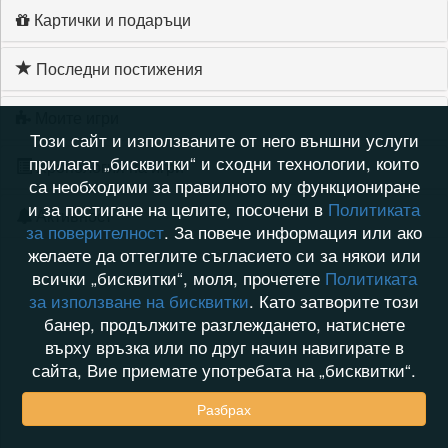
Картички и подаръци
Последни постижения
Моите игри
Този сайт и използваните от него външни услуги
прилагат „бисквитки“ и сходни технологии, които
Хронология на игри
са необходими за правилното му функциониране
и за постигане на целите, посочени в
Политиката
Активност
за поверителност
. За повече информация или ако
желаете да оттеглите съгласието си за някои или
всички „бисквитки“, моля, прочетете
Политиката
за използване на бисквитки
. Като затворите този
банер, продължите разглеждането, натиснете
върху връзка или по друг начин навигирате в
сайта, Вие приемате употребата на „бисквитки“.
Разбрах