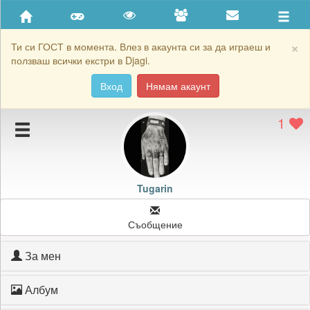
Приятели
Хронология на игри
×
Ти си ГОСТ в момента. Влез в акаунта си за да играеш и
ползваш всички екстри в Djagi.
Активност
Вход
Нямам акаунт
Постижения
1
Подаръците на Tugarin
Картичките на Tugarin
Блокирай Tugarin
Tugarin
Съобщение
За мен
Албум