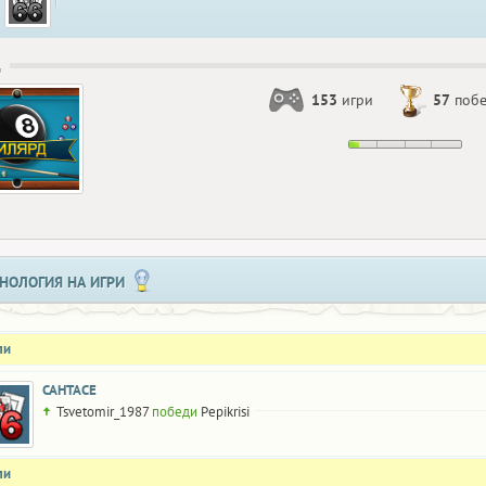
Д
153
игри
57
поб
НОЛОГИЯ НА ИГРИ
ли
САНТАСЕ
Tsvetomir_1987
победи
Pepikrisi
ли