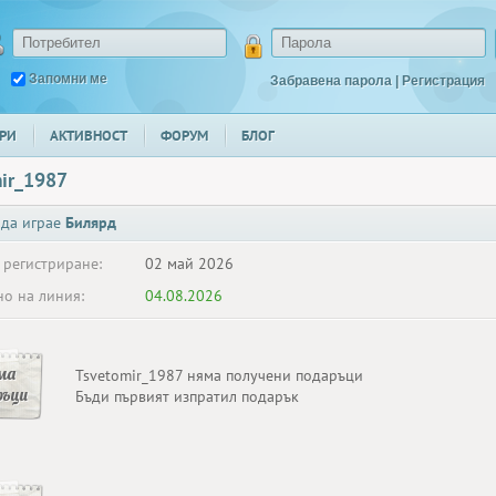
Запомни ме
Забравена парола
|
Регистрация
РИ
АКТИВНОСТ
ФОРУМ
БЛОГ
ir_1987
 да играе
Билярд
 регистриране:
02 май 2026
о на линия:
04.08.2026
ма
Tsvetomir_1987 няма получени подаръци
ръци
Бъди първият изпратил подарък