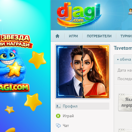
ИГРИ
ПОТРЕБИТЕЛИ
ТУРНИ
НАЧАЛО
djagi.com
Tsvetom
• обича
Дата на
Последн
Ня
пода
Профил
Играй
Чат