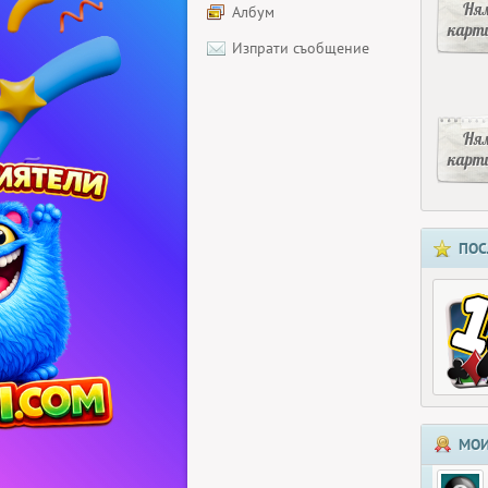
Ня
Албум
карт
Изпрати съобщение
Ня
карт
ПОС
МОИ