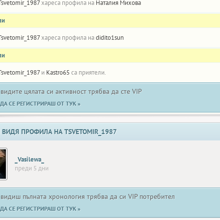
Tsvetomir_1987
хареса профила на
Наталия Михова
ли
Tsvetomir_1987
хареса профила на
didito1sun
ли
Tsvetomir_1987
и
Kastro65
са приятели.
 видите цялата си активност трябва да сте VIP
ДА СЕ РЕГИСТРИРАШ ОТ ТУК »
 ВИДЯ ПРОФИЛА НА TSVETOMIR_1987
_Vasilewa_
преди 5 дни
 видиш пълната хронология трябва да си VIP потребител
ДА СЕ РЕГИСТРИРАШ ОТ ТУК »