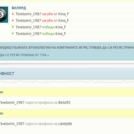
БИЛЯРД
Tsvetomir_1987
загуби от
Kina_F
Tsvetomir_1987
загуби от
Kina_F
Tsvetomir_1987
победи
Kina_F
Tsvetomir_1987
победи
Kina_F
 ВИДИШ ПЪЛНАТА ХРОНОЛОГИЯ НА ИЗИГРАНИТЕ ИГРИ, ТРЯБВА ДА СИ РЕГИСТРИРАН
ДА СЕ РЕГИСТРИРАШ ОТ ТУК »
ИВНОСТ
ли
Tsvetomir_1987
хареса профила на
Betsi92
ли
Tsvetomir_1987
хареса профила на
candy86