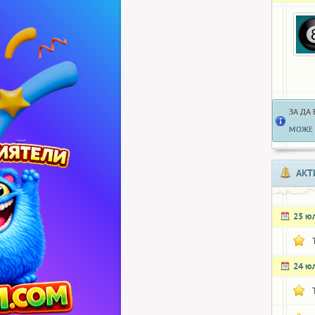
ЗА ДА
МОЖЕ 
АКТ
25 ю
24 ю