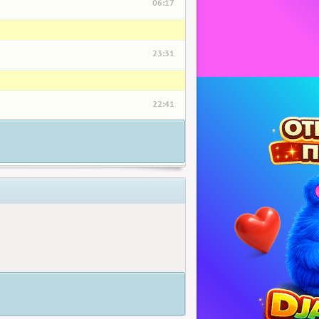
06:17
23:31
22:41