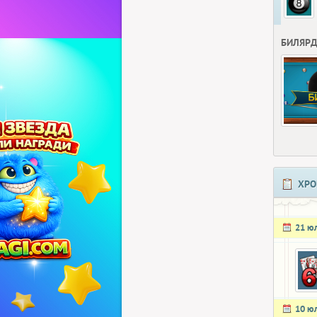
БИЛЯР
ХРО
21 ю
10 ю