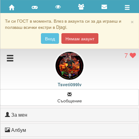
Приятели
Хронология на игри
×
Ти си ГОСТ в момента. Влез в акаунта си за да играеш и
ползваш всички екстри в Djagi.
Активност
Вход
Нямам акаунт
Постижения
7
Подаръците на Tsveti099Iv
Картичките на Tsveti099Iv
Блокирай Tsveti099Iv
Tsveti099Iv
Съобщение
За мен
Албум