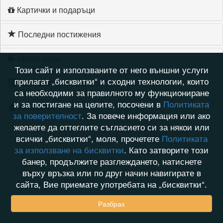
Картички и подаръци
Последни постижения
Моите игри
Този сайт и използваните от него външни услуги
прилагат „бисквитки“ и сходни технологии, които
Хронология на игри
са необходими за правилното му функциониране
и за постигане на целите, посочени в
Политиката
Активност
за поверителност
. За повече информация или ако
желаете да оттеглите съгласието си за някои или
всички „бисквитки“, моля, прочетете
Политиката
за използване на бисквитки
. Като затворите този
банер, продължите разглеждането, натиснете
върху връзка или по друг начин навигирате в
сайта, Вие приемате употребата на „бисквитки“.
Разбрах