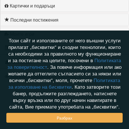
Картички и подаръци
Последни постижения
Моите игри
Този сайт и използваните от него външни услуги
прилагат „бисквитки“ и сходни технологии, които
Хронология на игри
са необходими за правилното му функциониране
и за постигане на целите, посочени в
Политиката
Активност
за поверителност
. За повече информация или ако
желаете да оттеглите съгласието си за някои или
Кой видя профила на Tihomira_T
всички „бисквитки“, моля, прочетете
Политиката
за използване на бисквитки
. Като затворите този
банер, продължите разглеждането, натиснете
върху връзка или по друг начин навигирате в
сайта, Вие приемате употребата на „бисквитки“.
Разбрах