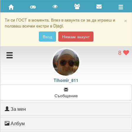
Приятели
Хронология на игри
×
Ти си ГОСТ в момента. Влез в акаунта си за да играеш и
ползваш всички екстри в Djagi.
Активност
Вход
Нямам акаунт
Постижения
8
Подаръците на Tihomir_811
Картичките на Tihomir_811
Блокирай Tihomir_811
Tihomir_811
Съобщение
За мен
Албум