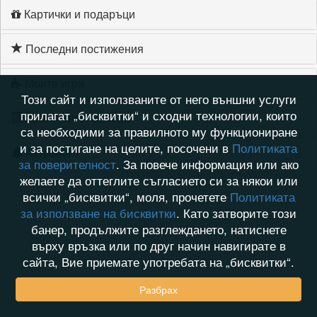
Картички и подаръци
Последни постижения
Моите игри
Този сайт и използваните от него външни услуги
прилагат „бисквитки“ и сходни технологии, които
Хронология на игри
са необходими за правилното му функциониране
и за постигане на целите, посочени в
Политиката
Активност
за поверителност
. За повече информация или ако
желаете да оттеглите съгласието си за някои или
всички „бисквитки“, моля, прочетете
Политиката
за използване на бисквитки
. Като затворите този
банер, продължите разглеждането, натиснете
върху връзка или по друг начин навигирате в
сайта, Вие приемате употребата на „бисквитки“.
Разбрах