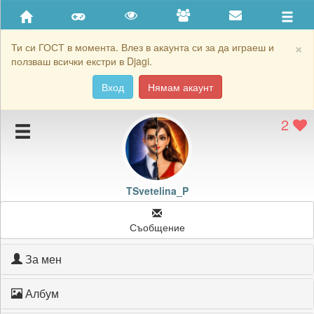
Приятели
Хронология на игри
×
Ти си ГОСТ в момента. Влез в акаунта си за да играеш и
ползваш всички екстри в Djagi.
Активност
Вход
Нямам акаунт
Постижения
2
Подаръците на TSvetelina_P
Картичките на TSvetelina_P
Блокирай TSvetelina_P
TSvetelina_P
Съобщение
За мен
Албум