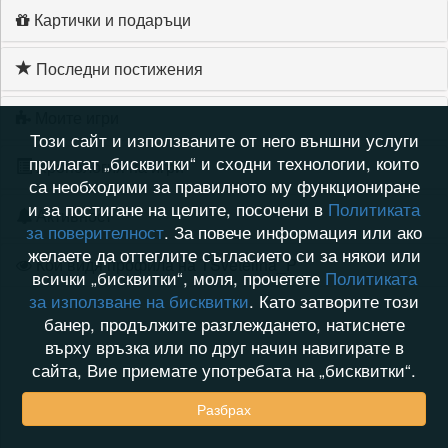
Картички и подаръци
Последни постижения
Моите игри
Този сайт и използваните от него външни услуги
прилагат „бисквитки“ и сходни технологии, които
Хронология на игри
са необходими за правилното му функциониране
и за постигане на целите, посочени в
Политиката
Активност
за поверителност
. За повече информация или ако
желаете да оттеглите съгласието си за някои или
Кой видя профила на TSvetelina_P
всички „бисквитки“, моля, прочетете
Политиката
за използване на бисквитки
. Като затворите този
банер, продължите разглеждането, натиснете
върху връзка или по друг начин навигирате в
сайта, Вие приемате употребата на „бисквитки“.
Разбрах