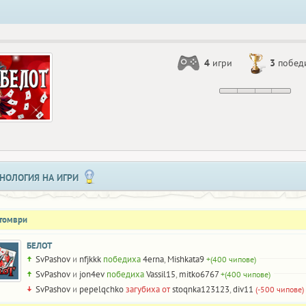
4
игри
3
побед
НОЛОГИЯ НА ИГРИ
ктомври
БЕЛОТ
SvPashov
и
nfjkkk
победиха
4erna
,
Mishkata9
+(400 чипове)
SvPashov
и
jon4ev
победиха
Vassil15
,
mitko6767
+(400 чипове)
SvPashov
и
pepelqchko
загубиха от
stoqnka123123
,
div11
(-500 чипове)