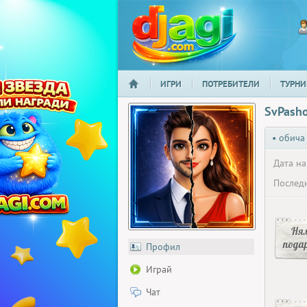
ИГРИ
ПОТРЕБИТЕЛИ
ТУРНИ
НАЧАЛО
djagi.com
SvPash
• обича
Дата на
Последн
Ня
пода
Профил
Играй
Чат