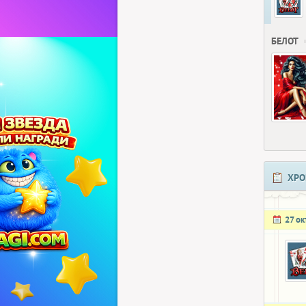
БЕЛОТ
ХРО
27 о