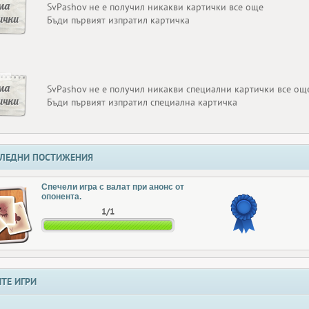
ма
SvPashov не е получил никакви картички все още
ички
Бъди първият изпратил картичка
ма
SvPashov не е получил никакви специални картички все ощ
ички
Бъди първият изпратил специална картичка
ЛЕДНИ ПОСТИЖЕНИЯ
Спечели игра с валат при анонс от
опонента.
1/1
ТЕ ИГРИ