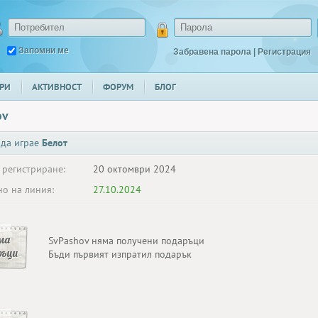
Запомни ме
Забравена парола
|
Регистрация
РИ
АКТИВНОСТ
ФОРУМ
БЛОГ
ov
 да играе
Белот
 регистриране:
20 октомври 2024
о на линия:
27.10.2024
ма
SvPashov няма получени подаръци
ръци
Бъди първият изпратил подарък