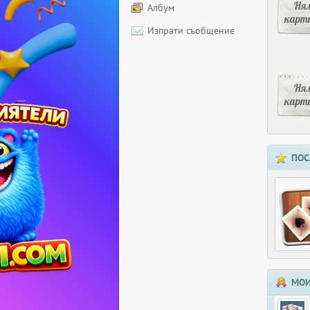
Ня
Албум
карт
Изпрати съобщение
Ня
карт
ПОС
МОИ