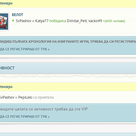
ктомври
БЕЛОТ
SvPashov
и
Katya77
победиха
Dimitar_Petr
,
vacko49
+(400 чипове)
 ВИДИШ ПЪЛНАТА ХРОНОЛОГИЯ НА ИЗИГРАНИТЕ ИГРИ, ТРЯБВА ДА СИ РЕГИСТРИРАН
ДА СЕ РЕГИСТРИРАШ ОТ ТУК »
ИВНОСТ
ктомври
SvPashov
и
PepiLeki
са приятели.
 видите цялата си активност трябва да сте VIP
ДА СЕ РЕГИСТРИРАШ ОТ ТУК »