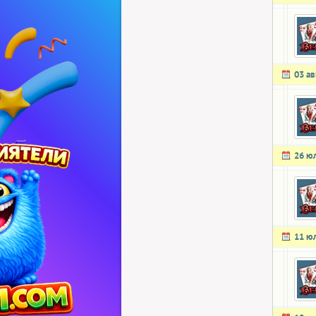
03 ав
26 ю
11 ю