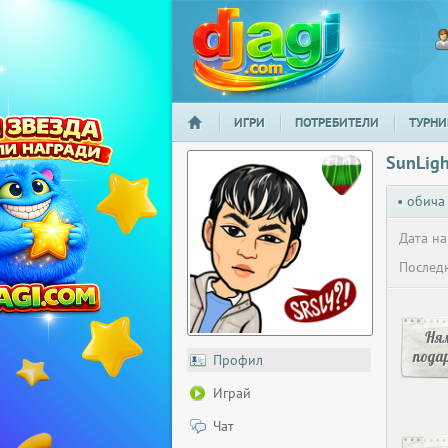
ИГРИ
ПОТРЕБИТЕЛИ
ТУРНИ
НАЧАЛО
djagi.com
SunLig
• обича
Дата на
Последн
Ня
пода
Профил
Играй
Чат