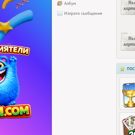
Ня
Албум
карт
Изпрати съобщение
Ня
карт
ПОС