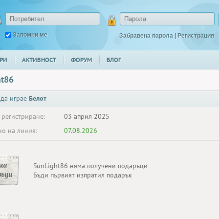
Запомни ме
Забравена парола
|
Регистрация
РИ
АКТИВНОСТ
ФОРУМ
БЛОГ
ht86
 да играе
Белот
 регистриране:
03 април 2025
о на линия:
07.08.2026
ма
SunLight86 няма получени подаръци
ръци
Бъди първият изпратил подарък