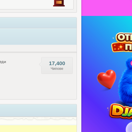
еди
17,400
Чипове