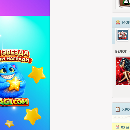
МОИ
БЕЛОТ
ХРО
05 ав