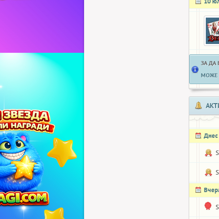
10 ю
ЗА ДА
МОЖЕ 
АКТ
Днес
S
S
Вчер
S