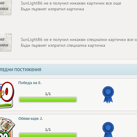
ма
SunLight86 не е получил никакви картички все още
ички
Бъди първият изпратил картичка
ма
SunLight86 не е получил никакви специални картички все 
ички
Бъди първият изпратил специална картичка
ЛЕДНИ ПОСТИЖЕНИЯ
Победа на 0.
1/1
Обяви каре J.
1/1