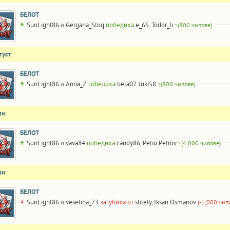
БЕЛОТ
SunLight86
и
Gergana_Stoq
победиха
e_65
,
Todor_Ji
+(800 чипове)
густ
БЕЛОТ
SunLight86
и
Anna_Z
победиха
bela07
,
Juki58
+(800 чипове)
ли
БЕЛОТ
SunLight86
и
vava84
победиха
candy86
,
Petio Petrov
+(4,000 чипове)
ли
БЕЛОТ
SunLight86
и
veselina_73
загубиха от
stitety
,
Iksan Osmanov
(-1,000 чип