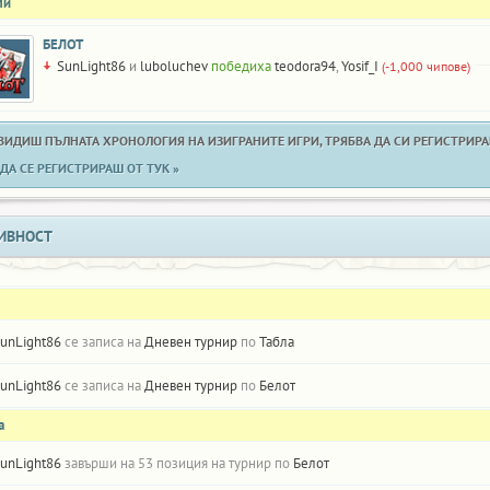
ли
БЕЛОТ
SunLight86
и
luboluchev
победиха
teodora94
,
Yosif_I
(-1,000 чипове)
 ВИДИШ ПЪЛНАТА ХРОНОЛОГИЯ НА ИЗИГРАНИТЕ ИГРИ, ТРЯБВА ДА СИ РЕГИСТРИРАН
ДА СЕ РЕГИСТРИРАШ ОТ ТУК »
ИВНОСТ
unLight86
се записа на
Дневен турнир
по
Табла
unLight86
се записа на
Дневен турнир
по
Белот
а
unLight86
завърши на 53 позиция на турнир по
Белот