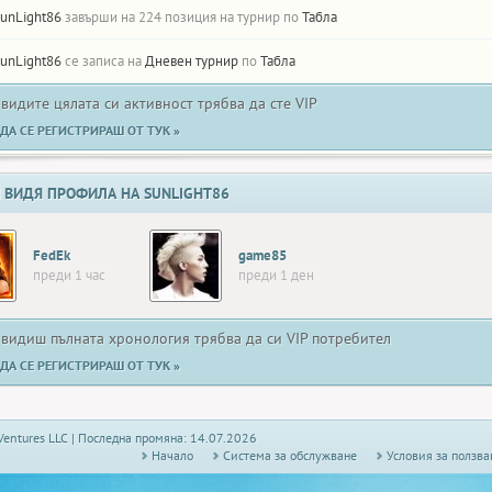
unLight86
завърши на 224 позиция на турнир по
Табла
unLight86
се записа на
Дневен турнир
по
Табла
 видите цялата си активност трябва да сте VIP
ДА СЕ РЕГИСТРИРАШ ОТ ТУК »
 ВИДЯ ПРОФИЛА НА SUNLIGHT86
FedEk
game85
преди 1 час
преди 1 ден
 видиш пълната хронология трябва да си VIP потребител
ДА СЕ РЕГИСТРИРАШ ОТ ТУК »
Ventures LLC | Последна промяна: 14.07.2026
Начало
Системa за обслужване
Условия за ползва