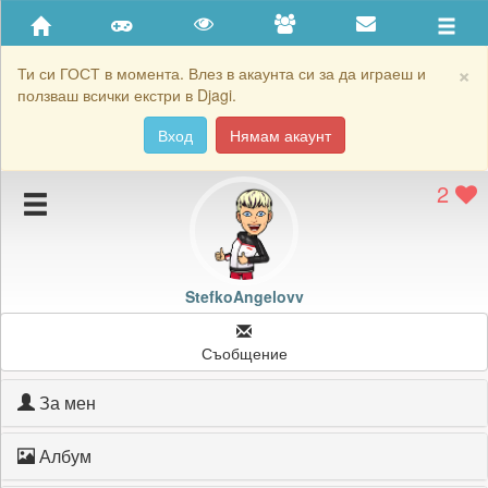
Приятели
Хронология на игри
×
Ти си ГОСТ в момента. Влез в акаунта си за да играеш и
ползваш всички екстри в Djagi.
Активност
Вход
Нямам акаунт
Постижения
2
Подаръците на StefkoAngelovv
Картичките на StefkoAngelovv
Блокирай StefkoAngelovv
StefkoAngelovv
Съобщение
За мен
Албум