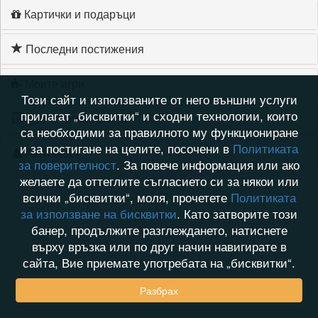
Картички и подаръци
Последни постижения
Моите игри
Този сайт и използваните от него външни услуги
прилагат „бисквитки“ и сходни технологии, които
Хронология на игри
са необходими за правилното му функциониране
и за постигане на целите, посочени в
Политиката
Активност
за поверителност
. За повече информация или ако
желаете да оттеглите съгласието си за някои или
всички „бисквитки“, моля, прочетете
Политиката
за използване на бисквитки
. Като затворите този
банер, продължите разглеждането, натиснете
върху връзка или по друг начин навигирате в
сайта, Вие приемате употребата на „бисквитки“.
Разбрах