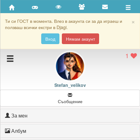
Приятели
Хронология на игри
×
Ти си ГОСТ в момента. Влез в акаунта си за да играеш и
ползваш всички екстри в Djagi.
Активност
Вход
Нямам акаунт
Постижения
1
Подаръците на Stefan_velikov
Картичките на Stefan_velikov
Блокирай Stefan_velikov
Stefan_velikov
Съобщение
За мен
Албум