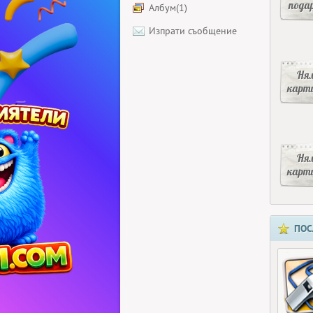
пода
Албум(1)
Изпрати съобщение
Ня
карт
Ня
карт
ПОС