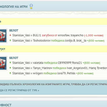
НОЛОГИЯ НА ИГРИ
а
БЕЛОТ
Stanislav_Vasi
и
BULI1
загубиха от
erroofaw
,
trayancho
(-1,000 чипове)
Stanislav_Vasi
и
Toshotodorov
победиха
Jordjo.B
,
brat__ta
+(800 чипове)
густ
БЕЛОТ
Stanislav_Vasi
и
valetata
победиха
CB9909PP
,
fiona21
+(800 чипове)
Stanislav_Vasi
и
Tanyo_Marinov
победиха
Ivan_Angelov01
,
Mariq Tzvetko
Stanislav_Vasi
и
wiligen
победиха
lora79
,
PetVas
+(800 чипове)
 ВИДИШ ПЪЛНАТА ХРОНОЛОГИЯ НА ИЗИГРАНИТЕ ИГРИ, ТРЯБВА ДА СИ РЕГИСТРИРАН
ДА СЕ РЕГИСТРИРАШ ОТ ТУК »
ИВНОСТ