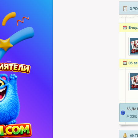
ХРО
Вчер
05 ав
ЗА ДА
МОЖЕ 
АКТ