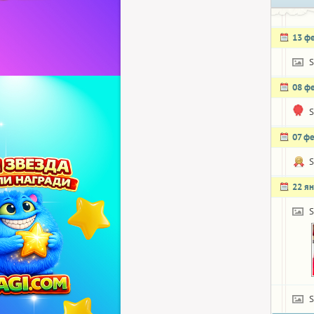
13 ф
S
08 ф
S
07 ф
S
22 я
S
S