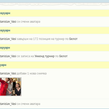
евруари
tanislav_Vasi
си смени аватара
евруари
tanislav_Vasi
завърши на 172 позиция на турнир по
Белот
евруари
tanislav_Vasi
се записа на
Уикенд турнир
по
Белот
нуари
tanislav_Vasi
добави 1 нова снимка
tanislav_Vasi
си смени аватара