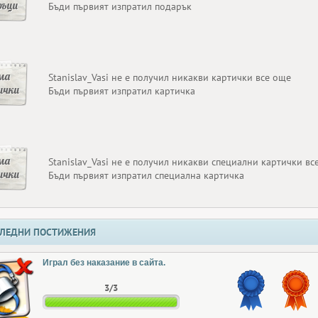
ръци
Бъди първият изпратил подарък
ма
Stanislav_Vasi не е получил никакви картички все още
ички
Бъди първият изпратил картичка
ма
Stanislav_Vasi не е получил никакви специални картички вс
ички
Бъди първият изпратил специална картичка
ЛЕДНИ ПОСТИЖЕНИЯ
Играл без наказание в сайта.
3/3