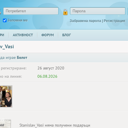
Запомни ме
Забравена парола
|
Регистрация
РИ
АКТИВНОСТ
ФОРУМ
БЛОГ
av_Vasi
 да играе
Белот
 регистриране:
26 август 2020
о на линия:
06.08.2026
ма
Stanislav_Vasi няма получени подаръци