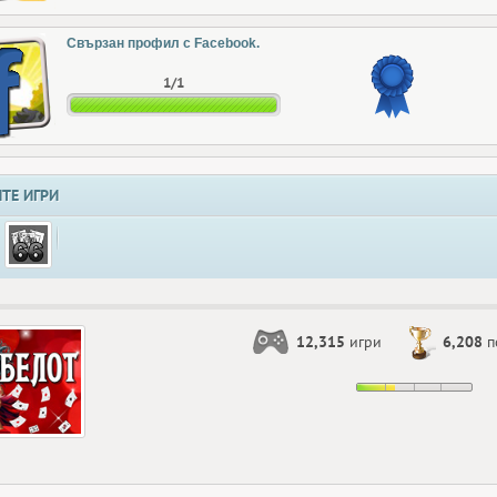
Свързан профил с Facebook.
1/1
ТЕ ИГРИ
12,315
игри
6,208
п