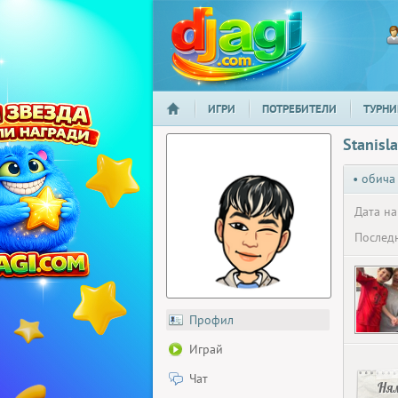
ИГРИ
ПОТРЕБИТЕЛИ
ТУРНИ
НАЧАЛО
djagi.com
Stanisl
• обича
Дата на
Последн
Профил
Играй
Чат
Ня