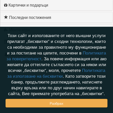
Картички и подаръци
Последни постижения
Моите игри
Този сайт и използваните от него външни услуги
прилагат „бисквитки“ и сходни технологии, които
Хронология на игри
са необходими за правилното му функциониране
и за постигане на целите, посочени в
Политиката
Активност
за поверителност
. За повече информация или ако
желаете да оттеглите съгласието си за някои или
всички „бисквитки“, моля, прочетете
Политиката
за използване на бисквитки
. Като затворите този
банер, продължите разглеждането, натиснете
върху връзка или по друг начин навигирате в
сайта, Вие приемате употребата на „бисквитки“.
Разбрах