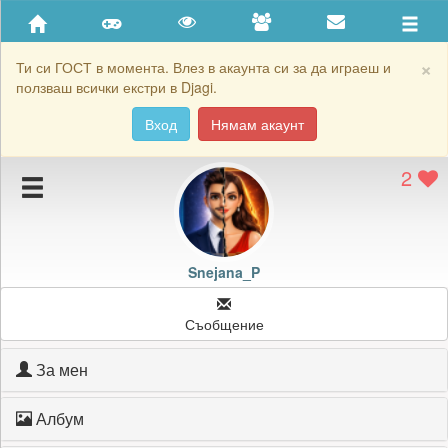
Приятели
Хронология на игри
×
Ти си ГОСТ в момента. Влез в акаунта си за да играеш и
ползваш всички екстри в Djagi.
Активност
Вход
Нямам акаунт
Постижения
2
Подаръците на Snejana_P
Картичките на Snejana_P
Блокирай Snejana_P
Snejana_P
Съобщение
За мен
Албум