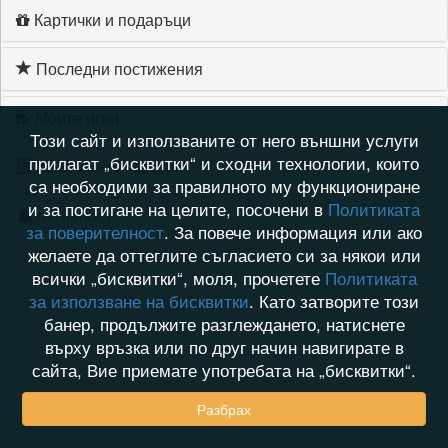
Картички и подаръци
Последни постижения
Моите игри
Този сайт и използваните от него външни услуги
прилагат „бисквитки“ и сходни технологии, които
Хронология на игри
са необходими за правилното му функциониране
и за постигане на целите, посочени в
Политиката
Активност
за поверителност
. За повече информация или ако
желаете да оттеглите съгласието си за някои или
всички „бисквитки“, моля, прочетете
Политиката
за използване на бисквитки
. Като затворите този
банер, продължите разглеждането, натиснете
върху връзка или по друг начин навигирате в
сайта, Вие приемате употребата на „бисквитки“.
Разбрах