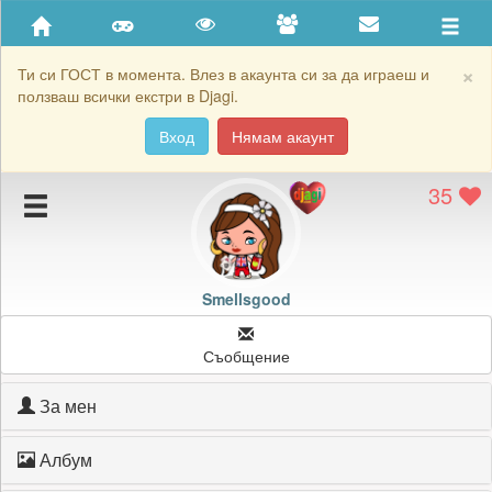
Приятели
Хронология на игри
×
Ти си ГОСТ в момента. Влез в акаунта си за да играеш и
ползваш всички екстри в Djagi.
Активност
Вход
Нямам акаунт
Постижения
35
Подаръците на Smellsgood
Картичките на Smellsgood
Блокирай Smellsgood
Smellsgood
Съобщение
За мен
Албум