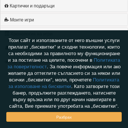
Картички и подаръци
Моите игри
Хронология на игри
Този сайт и използваните от него външни услуги
прилагат „бисквитки“ и сходни технологии, които
Активност
са необходими за правилното му функциониране
и за постигане на целите, посочени в
Политиката
Кой видя профила на Sibitoobe
за поверителност
. За повече информация или ако
желаете да оттеглите съгласието си за някои или
всички „бисквитки“, моля, прочетете
Политиката
за използване на бисквитки
. Като затворите този
банер, продължите разглеждането, натиснете
върху връзка или по друг начин навигирате в
сайта, Вие приемате употребата на „бисквитки“.
Разбрах