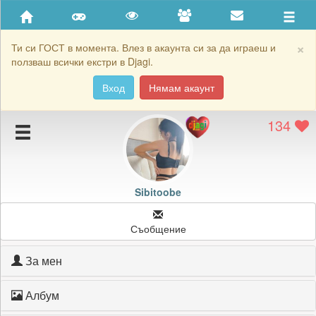
Приятели
Хронология на игри
×
Ти си ГОСТ в момента. Влез в акаунта си за да играеш и
ползваш всички екстри в Djagi.
Активност
Вход
Нямам акаунт
Постижения
134
Подаръците на Sibitoobe
Картичките на Sibitoobe
Блокирай Sibitoobe
Sibitoobe
Съобщение
За мен
Албум