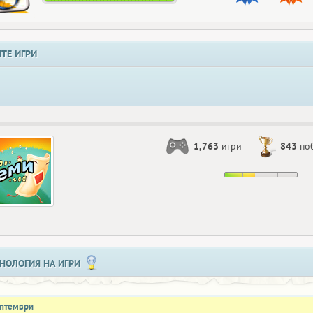
ТЕ ИГРИ
1,763
игри
843
по
НОЛОГИЯ НА ИГРИ
ептември