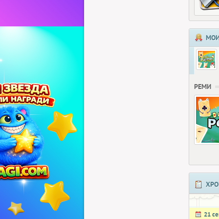
МОИ
РЕМИ
ХРО
21 с