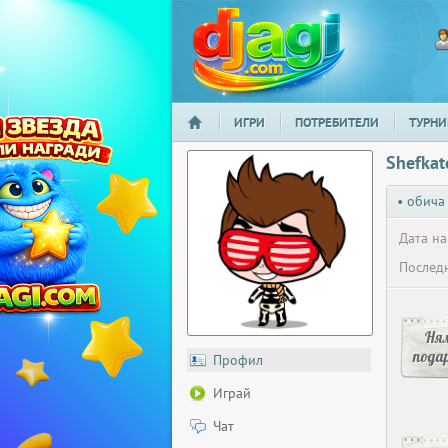
ИГРИ
ПОТРЕБИТЕЛИ
ТУРНИ
НАЧАЛО
djagi.com
Shefkat
• обича
Дата на
Последн
Ня
пода
Профил
Играй
Чат