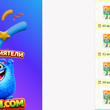
03 ав
31 ю
30 ю