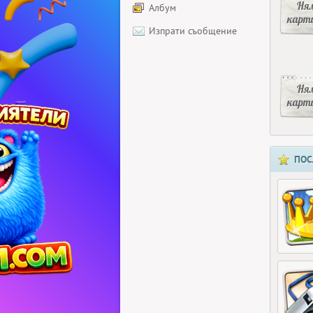
Ня
Албум
карт
Изпрати съобщение
Ня
карт
ПОС