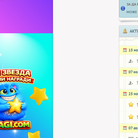
ЗА ДА
МОЖЕ 
АКТ
15 н
07 н
25 н
07 ав