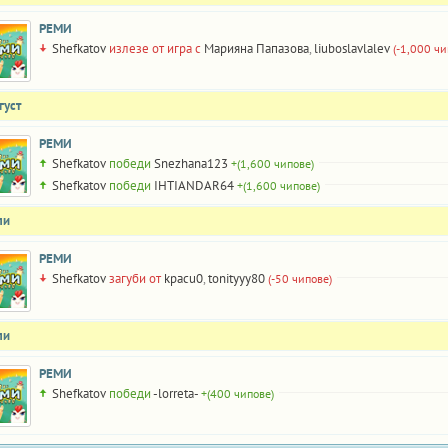
РЕМИ
Shefkatov
излезе от игра с
Марияна Папазова
,
liuboslavlalev
(-1,000 чи
густ
РЕМИ
Shefkatov
победи
Snezhana123
+(1,600 чипове)
Shefkatov
победи
IHTIANDAR64
+(1,600 чипове)
ли
РЕМИ
Shefkatov
загуби от
kpacu0
,
tonityyy80
(-50 чипове)
ли
РЕМИ
Shefkatov
победи
-lorreta-
+(400 чипове)