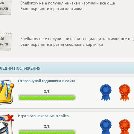
ма
Shefkatov не е получил никакви картички все още
ички
Бъди първият изпратил картичка
ма
Shefkatov не е получил никакви специални картички все ощ
ички
Бъди първият изпратил специална картичка
ЛЕДНИ ПОСТИЖЕНИЯ
Отпразнувай годишнина в сайта.
3/3
Играл без наказание в сайта.
3/3