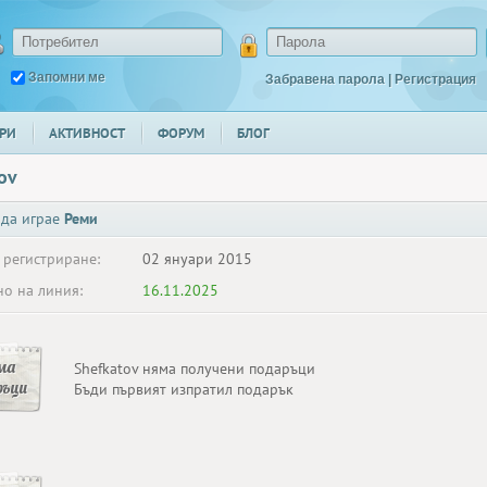
Запомни ме
Забравена парола
|
Регистрация
РИ
АКТИВНОСТ
ФОРУМ
БЛОГ
ov
 да играе
Реми
 регистриране:
02 януари 2015
о на линия:
16.11.2025
ма
Shefkatov няма получени подаръци
ръци
Бъди първият изпратил подарък