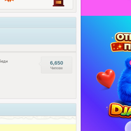
беди
6,650
Чипове