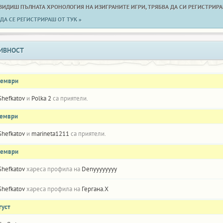
 ВИДИШ ПЪЛНАТА ХРОНОЛОГИЯ НА ИЗИГРАНИТЕ ИГРИ, ТРЯБВА ДА СИ РЕГИСТРИРАН
ДА СЕ РЕГИСТРИРАШ ОТ ТУК »
ИВНОСТ
оември
Shefkatov
и
Polka 2
са приятели.
оември
Shefkatov
и
marineta1211
са приятели.
оември
Shefkatov
хареса профила на
Denyyyyyyyy
Shefkatov
хареса профила на
Гергана.Х
густ