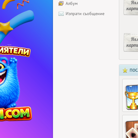
Ня
Албум
карт
Изпрати съобщение
Ня
карт
ПОС