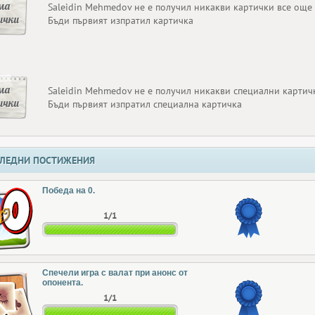
ма
Saleidin Mehmedov не е получил никакви картички все още
ички
Бъди първият изпратил картичка
ма
Saleidin Mehmedov не е получил никакви специални картич
ички
Бъди първият изпратил специална картичка
ЛЕДНИ ПОСТИЖЕНИЯ
Победа на 0.
1/1
Спечели игра с валат при анонс от
опонента.
1/1