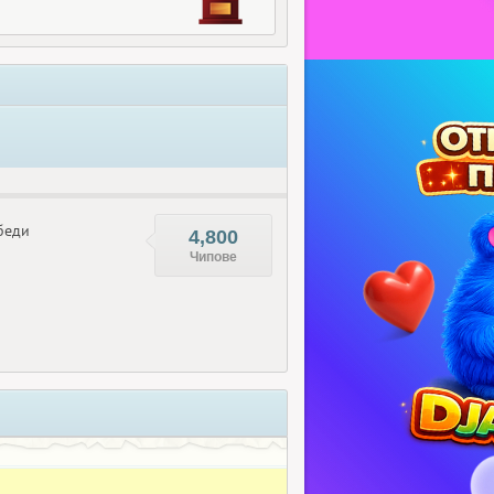
беди
4,800
Чипове