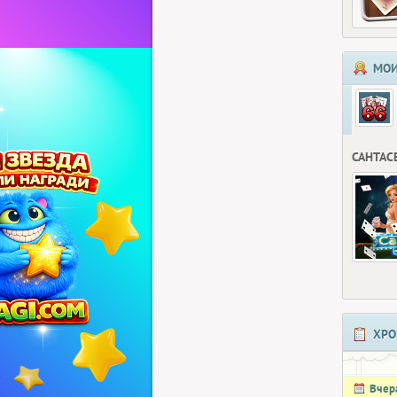
МОИ
САНТАС
ХРО
Вчер