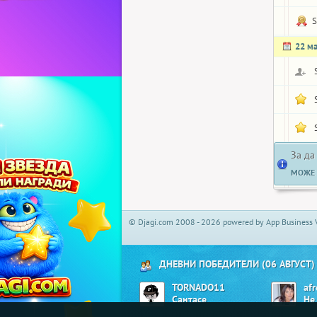
S
22 м
За да
МОЖЕ 
© Djagi.com 2008 - 2026 powered by App Business 
ДНЕВНИ ПОБЕДИТЕЛИ (06 АВГУСТ)
TORNADO11
afr
Сантасе