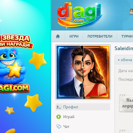
ИГРИ
ПОТРЕБИТЕЛИ
ТУРНИ
НАЧАЛО
djagi.com
Saleid
• обича
Дата на
Последн
Ня
пода
Профил
Играй
Чат