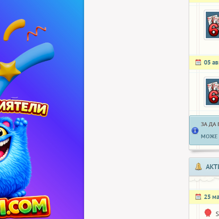
05 ав
ЗА ДА
МОЖЕ 
АКТ
25 м
S