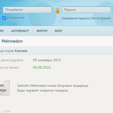
Запомни ме
Забравена парола
|
Регистрация
РИ
АКТИВНОСТ
ФОРУМ
БЛОГ
in Mehmedov
 да играе
Сантасе
 регистриране:
09 ноември 2025
о на линия:
06.08.2026
ма
Saleidin Mehmedov няма получени подаръци
ръци
Бъди първият изпратил подарък