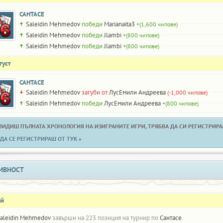
САНТАСЕ
Saleidin Mehmedov
победи
Marianaita3
+(1,600 чипове)
Saleidin Mehmedov
победи
Jlambi
+(800 чипове)
Saleidin Mehmedov
победи
Jlambi
+(800 чипове)
густ
САНТАСЕ
Saleidin Mehmedov
загуби от
ЛусЕмили Андреева
(-1,000 чипове)
Saleidin Mehmedov
победи
ЛусЕмили Андреева
+(800 чипове)
 ВИДИШ ПЪЛНАТА ХРОНОЛОГИЯ НА ИЗИГРАНИТЕ ИГРИ, ТРЯБВА ДА СИ РЕГИСТРИРАН
ДА СЕ РЕГИСТРИРАШ ОТ ТУК »
ИВНОСТ
ай
aleidin Mehmedov
завърши на 223 позиция на турнир по
Сантасе