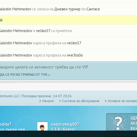
aleidin Mehmedov
се записа на
Дневен турнир
по
Сантасе
ай
Saleidin Mehmedov
и
veliko57
са приятели.
Saleidin Mehmedov
хареса профила на
veliko57
Saleidin Mehmedov
хареса профила на
iwe3to0o
 видите цялата си активност трябва да сте VIP
ДА СЕ РЕГИСТРИРАШ ОТ ТУК »
Ventures LLC | Последна промяна: 14.07.2026
Начало
Системa за обслужване
Условия за ползва
ЗД
АК
odita7
nadziratelq007
ЕК
Не се сърди човече
3.5.8 (блато)