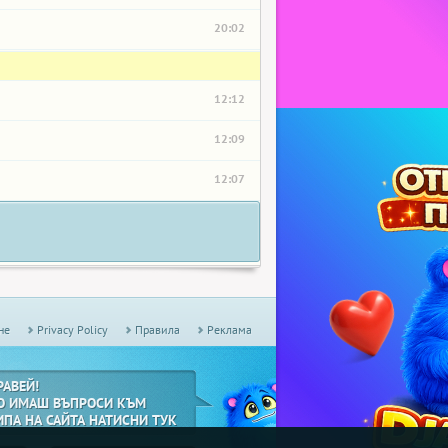
20:02
12:12
12:09
12:07
не
Privacy Policy
Правила
Реклама
РАВЕЙ!
О ИМАШ ВЪПРОСИ КЪМ
ИПА НА САЙТА НАТИСНИ ТУК