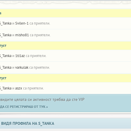
а
S_Tanka
и
Svilen-1
са приятели.
S_Tanka
и
misho81
са приятели.
густ
S_Tanka
и
1ti1az
са приятели.
S_Tanka
и
varkulak
са приятели.
густ
S_Tanka
и
aszx
са приятели.
 видите цялата си активност трябва да сте VIP
ДА СЕ РЕГИСТРИРАШ ОТ ТУК »
 ВИДЯ ПРОФИЛА НА S_TANKA