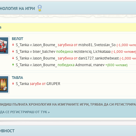
НОЛОГИЯ НА ИГРИ
а
БЕЛОТ
S_Tanka
и
Jason_Bourne_
загубиха от
misho81
,
Svetoslav_So
(-1,000 чип
S_Tanka
и
biser_balchev
победиха
rezistenciq
,
Lichkataaa
(-1,000 чипове)
S_Tanka
и
Jason_Bourne_
загубиха от
dani1727
,
sankothebeast
(-1,000 чи
S_Tanka
и
Jason_Bourne_
победиха
Adnormal
,
rnanev
+(800 чипове)
ТАБЛА
S_Tanka
загуби от
GRUPER
 ВИДИШ ПЪЛНАТА ХРОНОЛОГИЯ НА ИЗИГРАНИТЕ ИГРИ, ТРЯБВА ДА СИ РЕГИСТРИРАН
ДА СЕ РЕГИСТРИРАШ ОТ ТУК »
ИВНОСТ