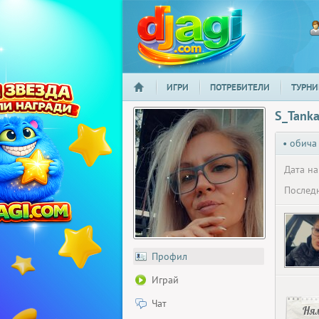
ИГРИ
ПОТРЕБИТЕЛИ
ТУРНИ
НАЧАЛО
djagi.com
S_Tank
• обича
Дата на
Последн
Профил
Играй
Чат
Ня