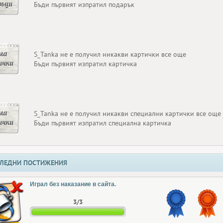
ръци
Бъди първият изпратил подарък
ма
S_Tanka не е получил никакви картички все още
ички
Бъди първият изпратил картичка
ма
S_Tanka не е получил никакви специални картички все още
ички
Бъди първият изпратил специална картичка
ЛЕДНИ ПОСТИЖЕНИЯ
Играл без наказание в сайта.
3/3