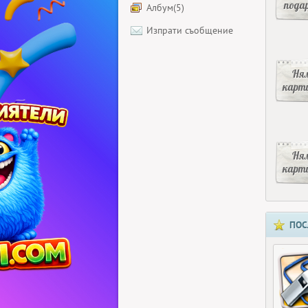
пода
Албум(5)
Изпрати съобщение
Ня
карт
Ня
карт
ПОС