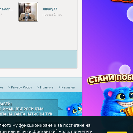
Lubomir Georgiev01
subary33
57
преди 1 час
не
Privacy Policy
Правила
Реклама
РАВЕЙ!
О ИМАШ ВЪПРОСИ КЪМ
ИПА НА САЙТА НАТИСНИ ТУК
илното му функциониране и за постигане на
кои или всички „бисквитки“, моля, прочетете