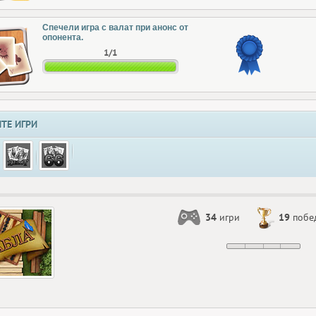
Спечели игра с валат при анонс от
опонента.
1/1
ТЕ ИГРИ
34
игри
19
побе