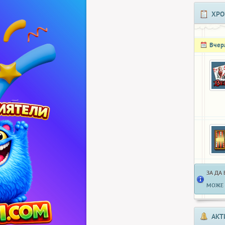
ХРО
Вчер
ЗА ДА
МОЖЕ 
АКТ