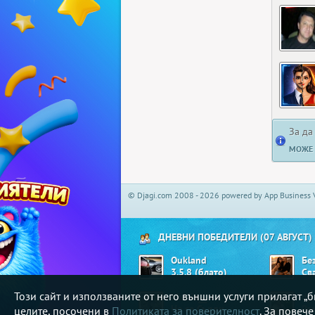
За да
МОЖЕ 
© Djagi.com 2008 - 2026 powered by App Business 
ДНЕВНИ ПОБЕДИТЕЛИ (07 АВГУСТ)
Oukland
Бе
3.5.8 (блато)
Св
Този сайт и използваните от него външни услуги прилагат 
Matrix__
dj
Не се Сърди
Ре
целите, посочени в
Политиката за поверителност
. За повеч