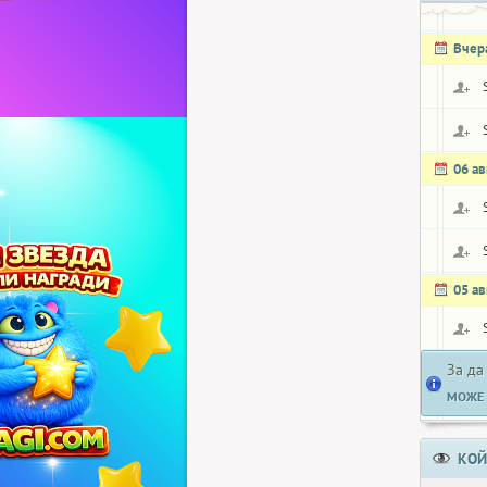
Вчер
06 ав
05 ав
За да
МОЖЕ 
КОЙ