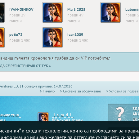
IVAN-DINKOV
Marti2525
преди 29
преди 49
преди 
минути
минути
минути
pe6o72
ivan1009
преди 1 час
преди 1 час
 видиш пълната хронология трябва да си VIP потребител
ДА СЕ РЕГИСТРИРАШ ОТ ТУК »
Ventures LLC | Последна промяна: 14.07.2026
Начало
Системa за обслужване
Условия за ползва
ЗД
АК
змилостна_
_i_s_m_d_i_
ЕК
ара
Ябълкова градина
„бисквитки“ и сходни технологии, които са необходими за прав
oe
Sa-to-5524
ми
Табла - Комбинирана
е информация или ако желаете да оттеглите съгласието си за ня