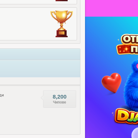
ди
8,200
Чипове