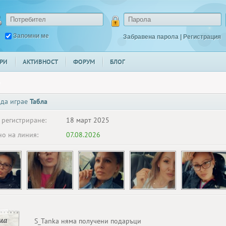
Запомни ме
Забравена парола
|
Регистрация
РИ
АКТИВНОСТ
ФОРУМ
БЛОГ
a
 да играе
Табла
 регистриране:
18 март 2025
о на линия:
07.08.2026
ма
S_Tanka няма получени подаръци