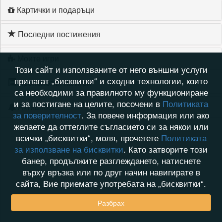
Картички и подаръци
Последни постижения
Моите игри
Този сайт и използваните от него външни услуги
прилагат „бисквитки“ и сходни технологии, които
Хронология на игри
са необходими за правилното му функциониране
и за постигане на целите, посочени в
Политиката
Активност
за поверителност
. За повече информация или ако
желаете да оттеглите съгласието си за някои или
всички „бисквитки“, моля, прочетете
Политиката
за използване на бисквитки
. Като затворите този
банер, продължите разглеждането, натиснете
върху връзка или по друг начин навигирате в
сайта, Вие приемате употребата на „бисквитки“.
Разбрах