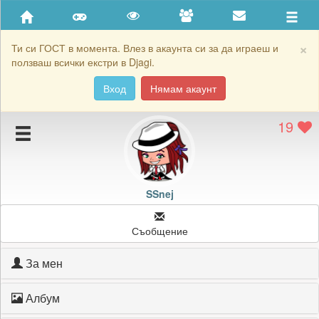
Приятели
Хронология на игри
×
Ти си ГОСТ в момента. Влез в акаунта си за да играеш и
ползваш всички екстри в Djagi.
Активност
Вход
Нямам акаунт
Постижения
19
Подаръците на SSnej
Картичките на SSnej
Блокирай SSnej
SSnej
Съобщение
За мен
Албум