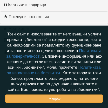
Картички и подаръци
Последни постижения
Моите игри
Този сайт и използваните от него външни услуги
прилагат „бисквитки“ и сходни технологии, които
Хронология на игри
са необходими за правилното му функциониране
и за постигане на целите, посочени в
Политиката
Активност
за поверителност
. За повече информация или ако
желаете да оттеглите съгласието си за някои или
всички „бисквитки“, моля, прочетете
Политиката
за използване на бисквитки
. Като затворите този
банер, продължите разглеждането, натиснете
върху връзка или по друг начин навигирате в
сайта, Вие приемате употребата на „бисквитки“.
Разбрах