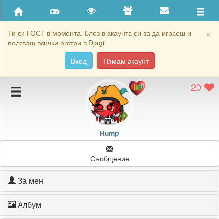
Приятели
Хронология на игри
×
Ти си ГОСТ в момента. Влез в акаунта си за да играеш и
ползваш всички екстри в Djagi.
Активност
Вход
Нямам акаунт
Постижения
20
Подаръците на Rump
Картичките на Rump
Блокирай Rump
Rump
Съобщение
За мен
Албум