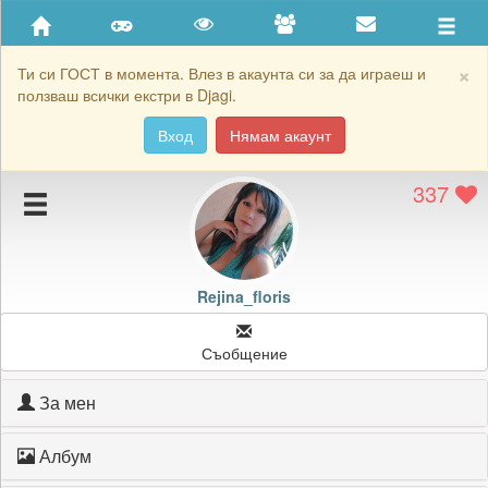
Приятели
Хронология на игри
×
Ти си ГОСТ в момента. Влез в акаунта си за да играеш и
ползваш всички екстри в Djagi.
Активност
Вход
Нямам акаунт
Постижения
337
Подаръците на Rejina_floris
Картичките на Rejina_floris
Блокирай Rejina_floris
Rejina_floris
Съобщение
За мен
Албум