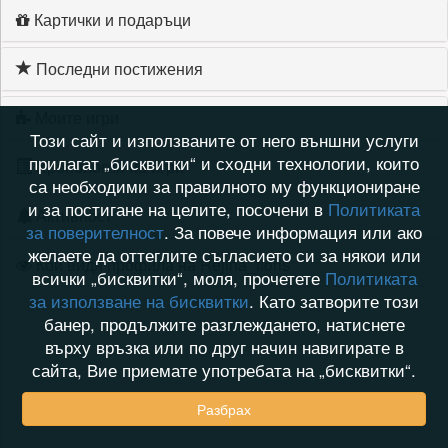
Картички и подаръци
Последни постижения
Моите игри
Този сайт и използваните от него външни услуги
прилагат „бисквитки“ и сходни технологии, които
Хронология на игри
са необходими за правилното му функциониране
и за постигане на целите, посочени в
Политиката
Активност
за поверителност
. За повече информация или ако
желаете да оттеглите съгласието си за някои или
Кой видя профила на Rejina_floris
всички „бисквитки“, моля, прочетете
Политиката
за използване на бисквитки
. Като затворите този
банер, продължите разглеждането, натиснете
върху връзка или по друг начин навигирате в
сайта, Вие приемате употребата на „бисквитки“.
Разбрах