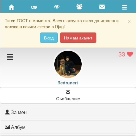
Приятели
Хронология на игри
×
Ти си ГОСТ в момента. Влез в акаунта си за да играеш и
ползваш всички екстри в Djagi.
Активност
Вход
Нямам акаунт
Постижения
33
Подаръците на Redruner1
Картичките на Redruner1
Блокирай Redruner1
Redruner1
Съобщение
За мен
Албум