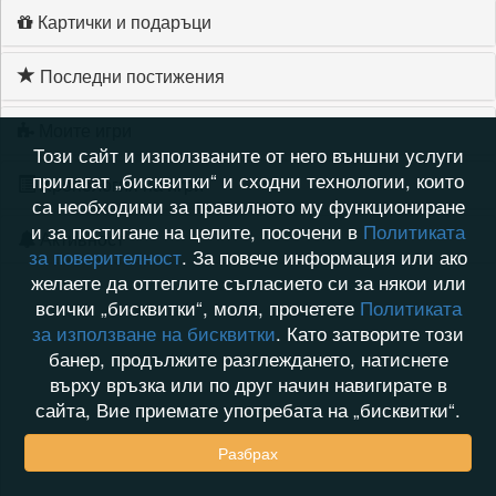
Картички и подаръци
Последни постижения
Моите игри
Този сайт и използваните от него външни услуги
прилагат „бисквитки“ и сходни технологии, които
Хронология на игри
са необходими за правилното му функциониране
и за постигане на целите, посочени в
Политиката
Активност
за поверителност
. За повече информация или ако
желаете да оттеглите съгласието си за някои или
всички „бисквитки“, моля, прочетете
Политиката
за използване на бисквитки
. Като затворите този
банер, продължите разглеждането, натиснете
върху връзка или по друг начин навигирате в
сайта, Вие приемате употребата на „бисквитки“.
Разбрах