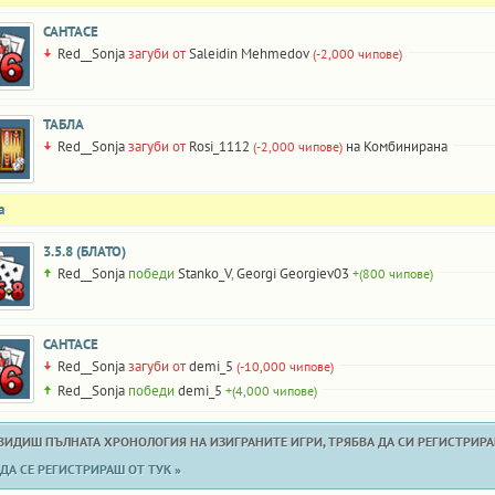
САНТАСЕ
Red__Sonja
загуби от
Saleidin Mehmedov
(-2,000 чипове)
ТАБЛА
Red__Sonja
загуби от
Rosi_1112
на Комбинирана
(-2,000 чипове)
а
3.5.8 (БЛАТО)
Red__Sonja
победи
Stanko_V
,
Georgi Georgiev03
+(800 чипове)
САНТАСЕ
Red__Sonja
загуби от
demi_5
(-10,000 чипове)
Red__Sonja
победи
demi_5
+(4,000 чипове)
 ВИДИШ ПЪЛНАТА ХРОНОЛОГИЯ НА ИЗИГРАНИТЕ ИГРИ, ТРЯБВА ДА СИ РЕГИСТРИРАН
ДА СЕ РЕГИСТРИРАШ ОТ ТУК »