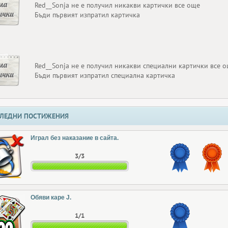
ма
Red__Sonja не е получил никакви картички все още
ички
Бъди първият изпратил картичка
ма
Red__Sonja не е получил никакви специални картички все 
ички
Бъди първият изпратил специална картичка
ЛЕДНИ ПОСТИЖЕНИЯ
Играл без наказание в сайта.
3/3
Обяви каре J.
1/1