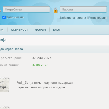
Запомни ме
Забравена парола
|
Регистрация
РИ
АКТИВНОСТ
ФОРУМ
БЛОГ
onja
 да играе
Табла
 регистриране:
02 юли 2024
о на линия:
07.08.2026
ма
Red__Sonja няма получени подаръци
ръци
Бъди първият изпратил подарък