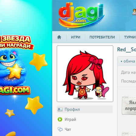
ИГРИ
ПОТРЕБИТЕЛИ
ТУРНИ
НАЧАЛО
djagi.com
Red__S
• обича
Дата на
Последн
Ня
пода
Профил
Играй
Чат