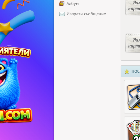
Ня
Албум
карт
Изпрати съобщение
Ня
карт
ПОС