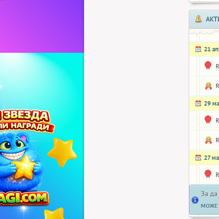
АКТ
21 а
R
R
29 м
R
R
27 ма
R
За да
МОЖЕ 