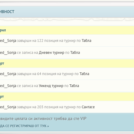
ИВНОСТ
прил
ed__Sonja
завърши на 122 позиция на турнир по
Табла
ed__Sonja
се записа на
Дневен турнир
по
Табла
арт
ed__Sonja
завърши на 64 позиция на турнир по
Табла
ed__Sonja
се записа на
Уикенд турнир
по
Табла
рт
ed__Sonja
завърши на 203 позиция на турнир по
Сантасе
 видите цялата си активност трябва да сте VIP
ДА СЕ РЕГИСТРИРАШ ОТ ТУК »