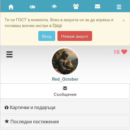
Приятели
Хронология на игри
×
Ти си ГОСТ в момента. Влез в акаунта си за да играеш и
ползваш всички екстри в Djagi.
Активност
Вход
Нямам акаунт
Постижения
16
Подаръците на Red_October
Картичките на Red_October
Блокирай Red_October
Red_October
Съобщение
Картички и подаръци
Последни постижения