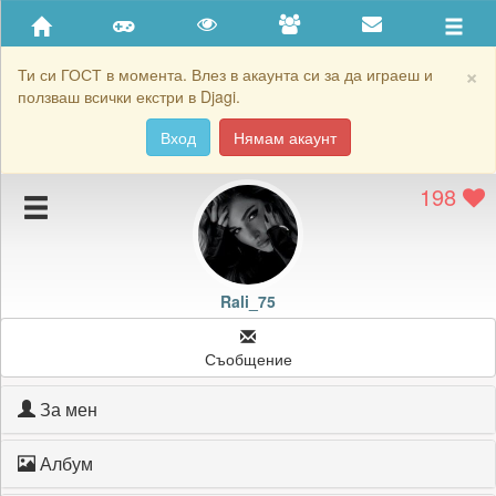
Приятели
Хронология на игри
×
Ти си ГОСТ в момента. Влез в акаунта си за да играеш и
ползваш всички екстри в Djagi.
Активност
Вход
Нямам акаунт
Постижения
198
Подаръците на Rali_75
Картичките на Rali_75
Блокирай Rali_75
Rali_75
Съобщение
За мен
Албум