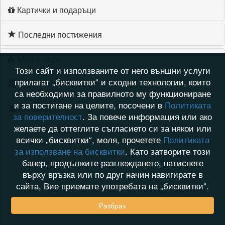
Картички и подаръци
Последни постижения
Моите игри
Този сайт и използваните от него външни услуги
прилагат „бисквитки“ и сходни технологии, които
Хронология на игри
са необходими за правилното му функциониране
и за постигане на целите, посочени в
Политиката
Активност
за поверителност
. За повече информация или ако
желаете да оттеглите съгласието си за някои или
всички „бисквитки“, моля, прочетете
Политиката
за използване на бисквитки
. Като затворите този
банер, продължите разглеждането, натиснете
върху връзка или по друг начин навигирате в
сайта, Вие приемате употребата на „бисквитки“.
Разбрах