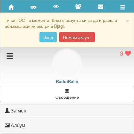
Приятели
Хронология на игри
×
Ти си ГОСТ в момента. Влез в акаунта си за да играеш и
ползваш всички екстри в Djagi.
Активност
Вход
Нямам акаунт
Постижения
3
Подаръците на RadoiRalin
Картичките на RadoiRalin
Блокирай RadoiRalin
RadoiRalin
Съобщение
За мен
Албум