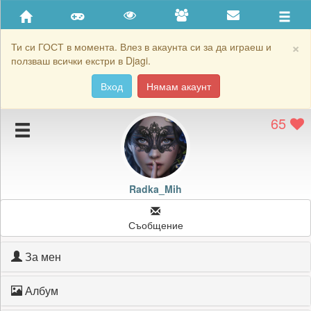
Приятели
Хронология на игри
×
Ти си ГОСТ в момента. Влез в акаунта си за да играеш и
ползваш всички екстри в Djagi.
Активност
Вход
Нямам акаунт
Постижения
65
Подаръците на Radka_Mih
Картичките на Radka_Mih
Блокирай Radka_Mih
Radka_Mih
Съобщение
За мен
Албум