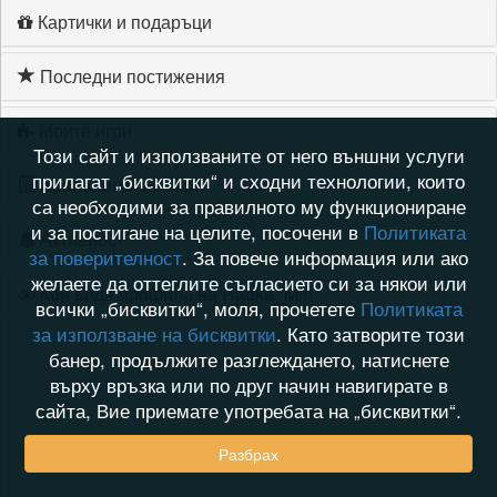
Картички и подаръци
Последни постижения
Моите игри
Този сайт и използваните от него външни услуги
прилагат „бисквитки“ и сходни технологии, които
Хронология на игри
са необходими за правилното му функциониране
и за постигане на целите, посочени в
Политиката
Активност
за поверителност
. За повече информация или ако
желаете да оттеглите съгласието си за някои или
Кой видя профила на Radka_Mih
всички „бисквитки“, моля, прочетете
Политиката
за използване на бисквитки
. Като затворите този
банер, продължите разглеждането, натиснете
върху връзка или по друг начин навигирате в
сайта, Вие приемате употребата на „бисквитки“.
Разбрах