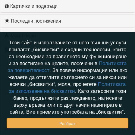
Картички и подаръци
Последни постижения
Моите игри
Този сайт и използваните от него външни услуги
прилагат „бисквитки“ и сходни технологии, които
Хронология на игри
са необходими за правилното му функциониране
и за постигане на целите, посочени в
Политиката
за поверителност
. За повече информация или ако
желаете да оттеглите съгласието си за някои или
всички „бисквитки“, моля, прочетете
Политиката
за използване на бисквитки
. Като затворите този
банер, продължите разглеждането, натиснете
върху връзка или по друг начин навигирате в
сайта, Вие приемате употребата на „бисквитки“.
Разбрах