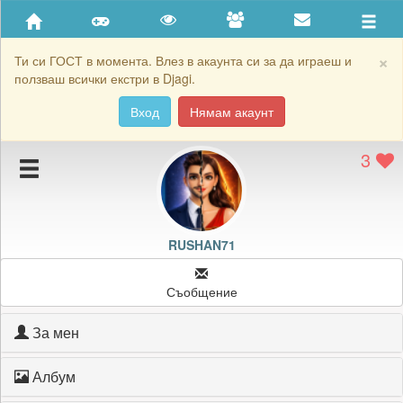
Приятели
Хронология на игри
×
Ти си ГОСТ в момента. Влез в акаунта си за да играеш и
ползваш всички екстри в Djagi.
Активност
Вход
Нямам акаунт
Постижения
3
Подаръците на RUSHAN71
Картичките на RUSHAN71
Блокирай RUSHAN71
RUSHAN71
Съобщение
За мен
Албум