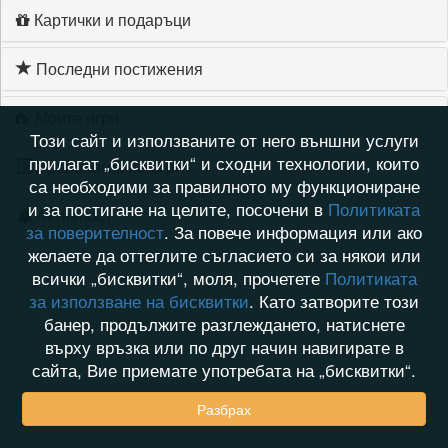
Картички и подаръци
Последни постижения
Моите игри
Този сайт и използваните от него външни услуги
прилагат „бисквитки“ и сходни технологии, които
Хронология на игри
са необходими за правилното му функциониране
и за постигане на целите, посочени в
Политиката
Активност
за поверителност
. За повече информация или ако
желаете да оттеглите съгласието си за някои или
всички „бисквитки“, моля, прочетете
Политиката
за използване на бисквитки
. Като затворите този
банер, продължите разглеждането, натиснете
върху връзка или по друг начин навигирате в
сайта, Вие приемате употребата на „бисквитки“.
Разбрах