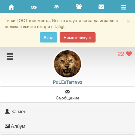
Приятели
Хронология на игри
×
Ти си ГОСТ в момента. Влез в акаунта си за да играеш и
ползваш всички екстри в Djagi.
Активност
Вход
Нямам акаунт
Постижения
22
Подаръците на PoLEsTar1992
Картичките на PoLEsTar1992
Блокирай PoLEsTar1992
PoLEsTar1992
Съобщение
За мен
Албум