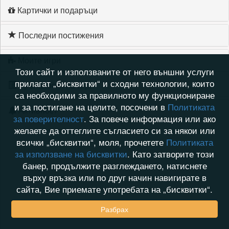
Картички и подаръци
Последни постижения
Моите игри
Този сайт и използваните от него външни услуги
прилагат „бисквитки“ и сходни технологии, които
Хронология на игри
са необходими за правилното му функциониране
и за постигане на целите, посочени в
Политиката
Активност
за поверителност
. За повече информация или ако
желаете да оттеглите съгласието си за някои или
всички „бисквитки“, моля, прочетете
Политиката
за използване на бисквитки
. Като затворите този
банер, продължите разглеждането, натиснете
върху връзка или по друг начин навигирате в
сайта, Вие приемате употребата на „бисквитки“.
Разбрах