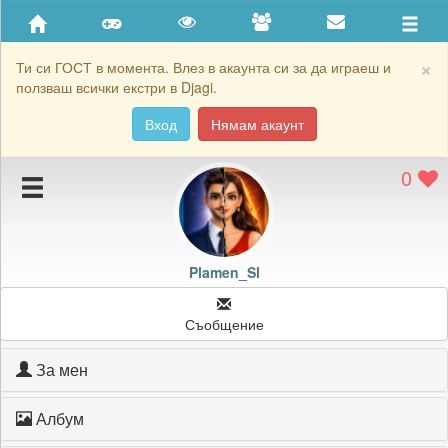
Приятели
Хронология на игри
×
Ти си ГОСТ в момента. Влез в акаунта си за да играеш и
ползваш всички екстри в Djagi.
Активност
Вход
Нямам акаунт
Постижения
0
Подаръците на Plamen_Sl
Картичките на Plamen_Sl
Блокирай Plamen_Sl
Plamen_Sl
Съобщение
За мен
Албум