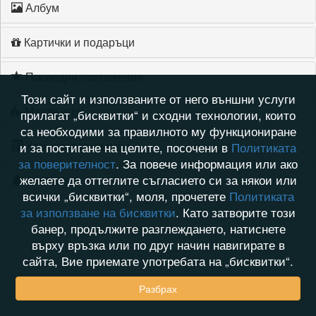
Албум
Картички и подаръци
Последни постижения
Този сайт и използваните от него външни услуги
Моите игри
прилагат „бисквитки“ и сходни технологии, които
са необходими за правилното му функциониране
Хронология на игри
и за постигане на целите, посочени в
Политиката
за поверителност
. За повече информация или ако
желаете да оттеглите съгласието си за някои или
Активност
всички „бисквитки“, моля, прочетете
Политиката
за използване на бисквитки
. Като затворите този
банер, продължите разглеждането, натиснете
върху връзка или по друг начин навигирате в
сайта, Вие приемате употребата на „бисквитки“.
Разбрах