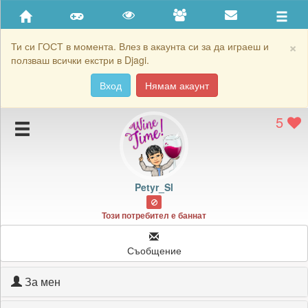
Приятели
Хронология на игри
×
Ти си ГОСТ в момента. Влез в акаунта си за да играеш и
ползваш всички екстри в Djagi.
Активност
Вход
Нямам акаунт
Постижения
5
Подаръците на Petyr_Sl
Картичките на Petyr_Sl
Блокирай Petyr_Sl
Petyr_Sl
Този потребител е баннат
Съобщение
За мен