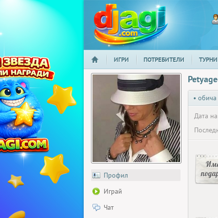
ИГРИ
ПОТРЕБИТЕЛИ
ТУРНИ
НАЧАЛО
djagi.com
Petyage
• обича
Дата на
Последн
Има
пода
Профил
Играй
Чат