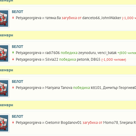
екември
БЕЛОТ
Petyageorgieva
и
татяна.ба
загубиха от
danceto66
,
JohniWalker
(-1,000 
екември
БЕЛОТ
Petyageorgieva
и
radi7606
победиха
zeynoduru
,
venci_batak
+(800 чипо
Petyageorgieva
и
Silvia22
победиха
petonik
,
DBG5
(-1,000 чипове)
екември
БЕЛОТ
Petyageorgieva
и
Mariyana Tanova
победиха
ktt101
,
Димитър Георгиев
екември
БЕЛОТ
Petyageorgieva
и
Cvetomir Bogdanov01
загубиха от
Momo78
,
Snejana R