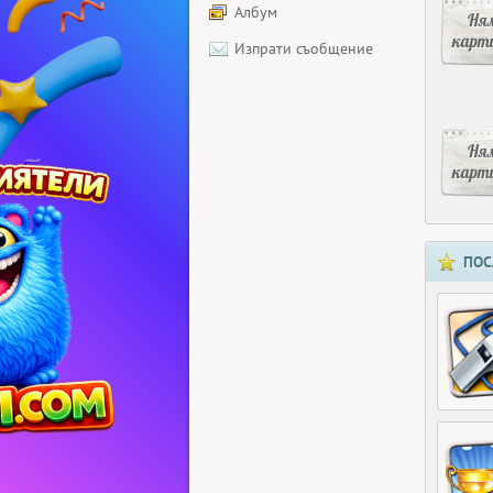
Албум
Ня
карт
Изпрати съобщение
Ня
карт
ПОС