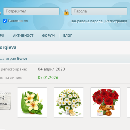
Запомни ме
Забравена парола
|
Регистрация
РИ
АКТИВНОСТ
ФОРУМ
БЛОГ
orgieva
 да играе
Белот
 регистриране:
04 април 2020
о на линия:
05.01.2026
 4
ръка