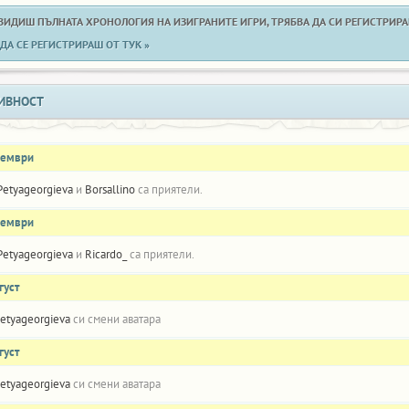
 ВИДИШ ПЪЛНАТА ХРОНОЛОГИЯ НА ИЗИГРАНИТЕ ИГРИ, ТРЯБВА ДА СИ РЕГИСТРИРАН
ДА СЕ РЕГИСТРИРАШ ОТ ТУК »
ИВНОСТ
оември
Petyageorgieva
и
Borsallino
са приятели.
оември
Petyageorgieva
и
Ricardo_
са приятели.
густ
etyageorgieva
си смени аватара
густ
etyageorgieva
си смени аватара