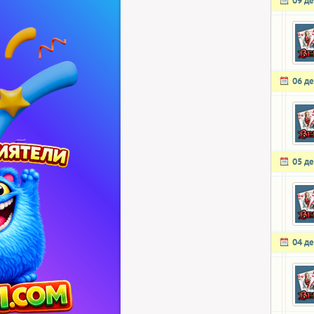
09 д
06 д
05 д
04 д