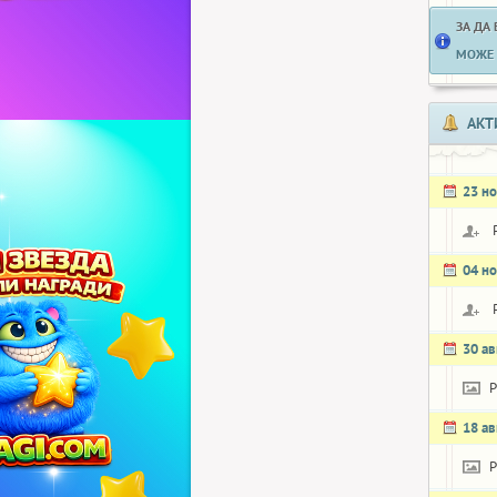
ЗА ДА
МОЖЕ 
АКТ
23 н
04 н
30 ав
P
18 ав
P