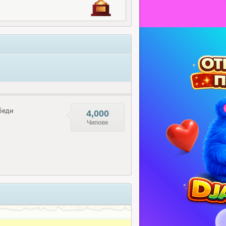
беди
4,000
Чипове