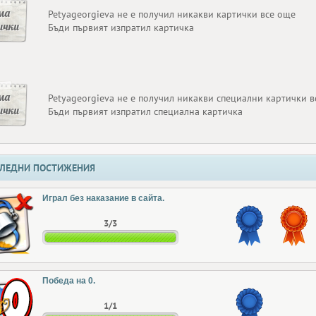
ма
Petyageorgieva не е получил никакви картички все още
ички
Бъди първият изпратил картичка
ма
Petyageorgieva не е получил никакви специални картички 
ички
Бъди първият изпратил специална картичка
ЛЕДНИ ПОСТИЖЕНИЯ
Играл без наказание в сайта.
3/3
Победа на 0.
1/1