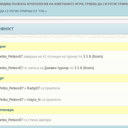
 ВИДИШ ПЪЛНАТА ХРОНОЛОГИЯ НА ИЗИГРАНИТЕ ИГРИ, ТРЯБВА ДА СИ РЕГИСТРИРАН
ДА СЕ РЕГИСТРИРАШ ОТ ТУК »
ИВНОСТ
прил
etko_Petkov87
завърши на 42 позиция на турнир по
3.5.8 (блато)
etko_Petkov87
се записа на
Дневен турнир
по
3.5.8 (блато)
арт
Petko_Petkov87
и
Radip07
са приятели.
Petko_Petkov87
и
Ivaylo_N
са приятели.
ептември
etko_Petkov87
си смени аватара