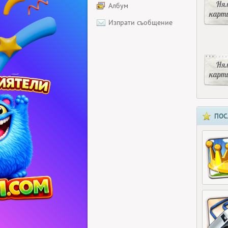
Ня
Албум
карт
Изпрати съобщение
Ня
карт
ПОС