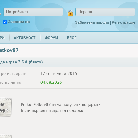
Запомни ме
Забравена парола
|
Регистрация
РИ
АКТИВНОСТ
ФОРУМ
БЛОГ
etkov87
 да играе
3.5.8 (блато)
 регистриране:
17 септември 2015
о на линия:
04.08.2026
ма
Petko_Petkov87 няма получени подаръци
ръци
Бъди първият изпратил подарък