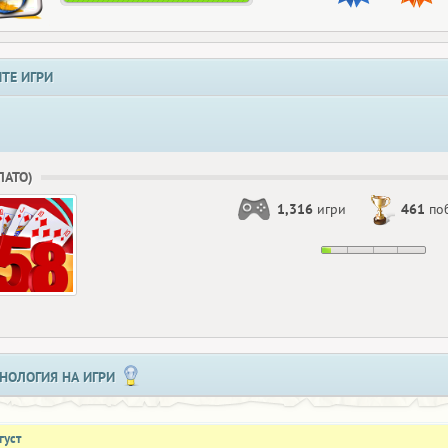
ТЕ ИГРИ
БЛАТО)
1,316
игри
461
по
НОЛОГИЯ НА ИГРИ
густ