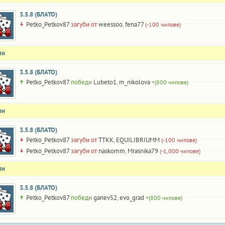
3.5.8 (БЛАТО)
Petko_Petkov87
загуби от
weessoo
,
fena77
(-100 чипове)
ли
3.5.8 (БЛАТО)
Petko_Petkov87
победи
Lubeto1
,
m_nikolova
+(800 чипове)
ли
3.5.8 (БЛАТО)
Petko_Petkov87
загуби от
TTKK
,
EQUILIBRIUMM
(-100 чипове)
Petko_Petkov87
загуби от
naskomm
,
Mrasnika79
(-1,000 чипове)
ли
3.5.8 (БЛАТО)
Petko_Petkov87
победи
ganev52
,
evo_grad
+(800 чипове)