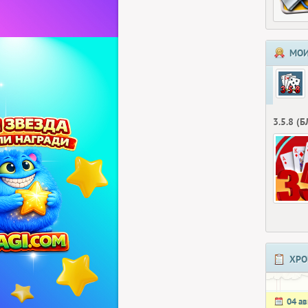
МОИ
3.5.8 (
ХРО
04 ав