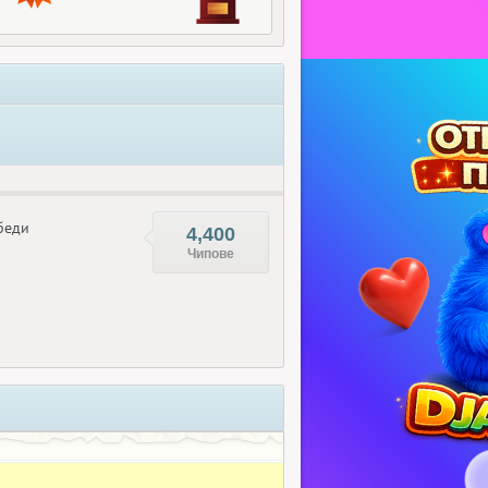
беди
4,400
Чипове