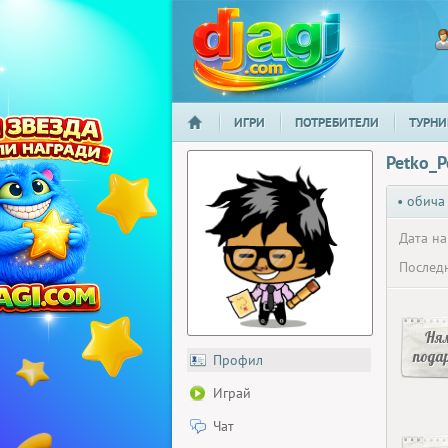
ИГРИ
ПОТРЕБИТЕЛИ
ТУРНИ
НАЧАЛО
djagi.com
Petko_P
• обича
Дата на
Последн
Ня
пода
Профил
Играй
Чат