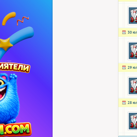
30 ю
29 ю
28 ю