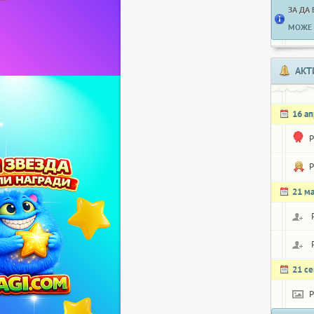
ЗА ДА
МОЖЕ 
АКТ
16 а
P
P
21 м
21 с
P