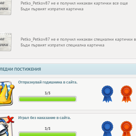
ма
Petko_Petkov87 не е получил никакви картички все още
ички
Бъди първият изпратил картичка
ма
Petko_Petkov87 не е получил никакви специални картички 
ички
Бъди първият изпратил специална картичка
ЛЕДНИ ПОСТИЖЕНИЯ
Отпразнувай годишнина в сайта.
3/3
Играл без наказание в сайта.
3/3