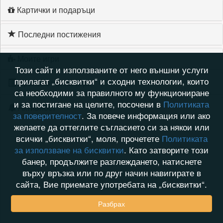
Картички и подаръци
Последни постижения
Моите игри
Този сайт и използваните от него външни услуги
прилагат „бисквитки“ и сходни технологии, които
Хронология на игри
са необходими за правилното му функциониране
и за постигане на целите, посочени в
Политиката
Активност
за поверителност
. За повече информация или ако
желаете да оттеглите съгласието си за някои или
всички „бисквитки“, моля, прочетете
Политиката
за използване на бисквитки
. Като затворите този
банер, продължите разглеждането, натиснете
върху връзка или по друг начин навигирате в
сайта, Вие приемате употребата на „бисквитки“.
Разбрах