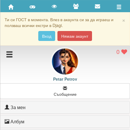
Приятели
Хронология на игри
×
Ти си ГОСТ в момента. Влез в акаунта си за да играеш и
ползваш всички екстри в Djagi.
Активност
Вход
Нямам акаунт
Постижения
0
Подаръците на Petar Petrov
Картичките на Petar Petrov
Блокирай Petar Petrov
Petar Petrov
Съобщение
За мен
Албум