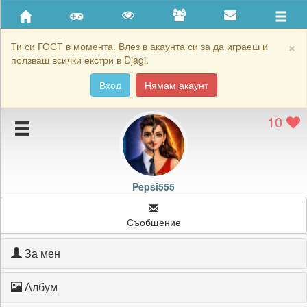
Приятели
Хронология на игри
×
Ти си ГОСТ в момента. Влез в акаунта си за да играеш и
ползваш всички екстри в Djagi.
Активност
Вход
Нямам акаунт
Постижения
10
Подаръците на Pepsi555
Картичките на Pepsi555
Блокирай Pepsi555
Pepsi555
Съобщение
За мен
Албум