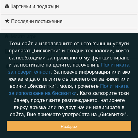
Картички и подаръци
Последни постижения
Моите игри
Този сайт и използваните от него външни услуги
прилагат „бисквитки“ и сходни технологии, които
Хронология на игри
са необходими за правилното му функциониране
и за постигане на целите, посочени в
Политиката
Активност
за поверителност
. За повече информация или ако
желаете да оттеглите съгласието си за някои или
всички „бисквитки“, моля, прочетете
Политиката
за използване на бисквитки
. Като затворите този
банер, продължите разглеждането, натиснете
върху връзка или по друг начин навигирате в
сайта, Вие приемате употребата на „бисквитки“.
Разбрах