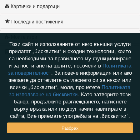
Картички и подаръци
Последни постижения
Моите игри
Този сайт и използваните от него външни услуги
прилагат „бисквитки“ и сходни технологии, които
Хронология на игри
са необходими за правилното му функциониране
и за постигане на целите, посочени в
Политиката
за поверителност
. За повече информация или ако
желаете да оттеглите съгласието си за някои или
всички „бисквитки“, моля, прочетете
Политиката
за използване на бисквитки
. Като затворите този
банер, продължите разглеждането, натиснете
върху връзка или по друг начин навигирате в
сайта, Вие приемате употребата на „бисквитки“.
Разбрах