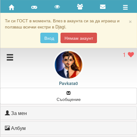
Приятели
Хронология на игри
×
Ти си ГОСТ в момента. Влез в акаунта си за да играеш и
ползваш всички екстри в Djagi.
Активност
Вход
Нямам акаунт
Постижения
1
Подаръците на Pavkata0
Картичките на Pavkata0
Блокирай Pavkata0
Pavkata0
Съобщение
За мен
Албум