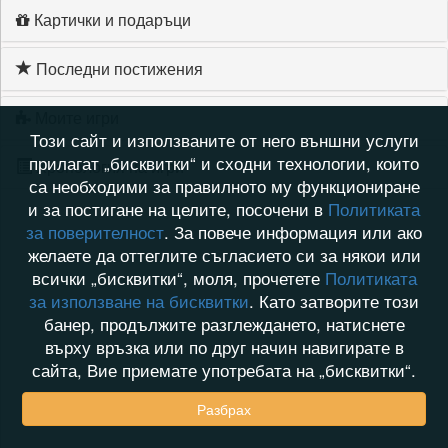
Картички и подаръци
Последни постижения
Моите игри
Този сайт и използваните от него външни услуги
прилагат „бисквитки“ и сходни технологии, които
Хронология на игри
са необходими за правилното му функциониране
и за постигане на целите, посочени в
Политиката
за поверителност
. За повече информация или ако
желаете да оттеглите съгласието си за някои или
всички „бисквитки“, моля, прочетете
Политиката
за използване на бисквитки
. Като затворите този
банер, продължите разглеждането, натиснете
върху връзка или по друг начин навигирате в
сайта, Вие приемате употребата на „бисквитки“.
Разбрах