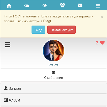
Приятели
Хронология на игри
×
Ти си ГОСТ в момента. Влез в акаунта си за да играеш и
ползваш всички екстри в Djagi.
Активност
Вход
Нямам акаунт
Постижения
3
Подаръците на PMPM
Картичките на PMPM
Блокирай PMPM
PMPM
Съобщение
За мен
Албум