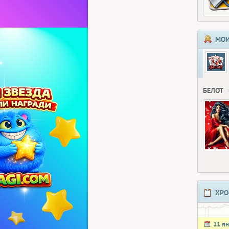
МОИ
БЕЛОТ
ХРО
11 я