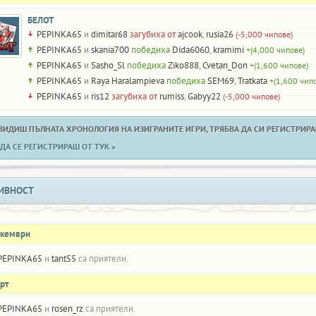
БЕЛОТ
PEPINKA65
и
dimitar68
загубиха от
ajcook
,
rusia26
(-5,000 чипове)
PEPINKA65
и
skania700
победиха
Dida6060
,
kramimi
+(4,000 чипове)
PEPINKA65
и
Sasho_Sl
победиха
Ziko888
,
Cvetan_Don
+(1,600 чипове)
PEPINKA65
и
Raya Haralampieva
победиха
SEM69
,
Tratkata
+(1,600 чип
PEPINKA65
и
ris12
загубиха от
rumiss
,
Gabyy22
(-5,000 чипове)
 ВИДИШ ПЪЛНАТА ХРОНОЛОГИЯ НА ИЗИГРАНИТЕ ИГРИ, ТРЯБВА ДА СИ РЕГИСТРИРАН
ДА СЕ РЕГИСТРИРАШ ОТ ТУК »
ИВНОСТ
екември
PEPINKA65
и
tant55
са приятели.
рт
PEPINKA65
и
rosen_rz
са приятели.