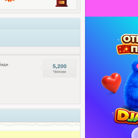
беди
5,200
Чипове