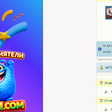
ЗА ДА
МОЖЕ 
АКТ
19 д
27 ма