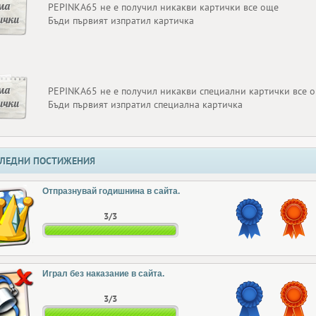
ма
PEPINKA65 не е получил никакви картички все още
ички
Бъди първият изпратил картичка
ма
PEPINKA65 не е получил никакви специални картички все 
ички
Бъди първият изпратил специална картичка
ЛЕДНИ ПОСТИЖЕНИЯ
Отпразнувай годишнина в сайта.
3/3
Играл без наказание в сайта.
3/3