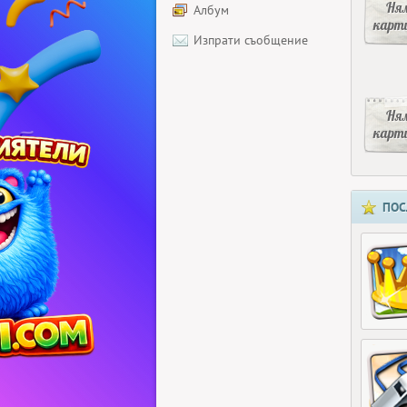
Ня
Албум
карт
Изпрати съобщение
Ня
карт
ПОС