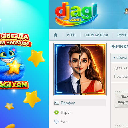
ИГРИ
ПОТРЕБИТЕЛИ
ТУРНИ
НАЧАЛО
djagi.com
PEPINK
• обича
Дата на
Последн
Ня
пода
Профил
Играй
Чат