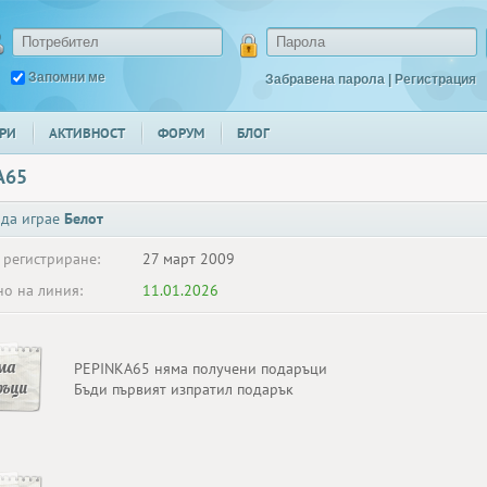
Запомни ме
Забравена парола
|
Регистрация
РИ
АКТИВНОСТ
ФОРУМ
БЛОГ
A65
 да играе
Белот
 регистриране:
27 март 2009
о на линия:
11.01.2026
ма
PEPINKA65 няма получени подаръци
ръци
Бъди първият изпратил подарък