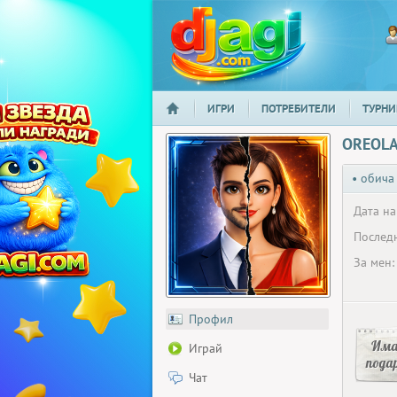
ИГРИ
ПОТРЕБИТЕЛИ
ТУРНИ
НАЧАЛО
djagi.com
OREOL
• обича
Дата на
Последн
За мен:
Профил
Има
Играй
пода
Чат