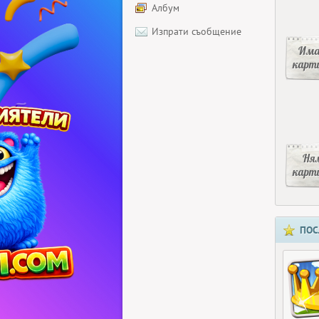
Албум
Изпрати съобщение
Има
карт
Ня
карт
ПОС