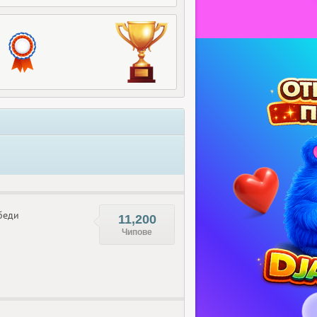
беди
11,200
Чипове