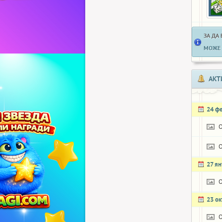
ЗА ДА
МОЖЕ 
АКТ
24 ф
27 я
23 о