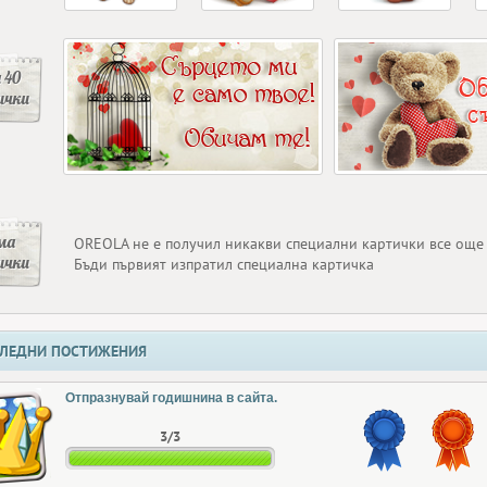
 40
ички
ма
OREOLA не е получил никакви специални картички все още
ички
Бъди първият изпратил специална картичка
ЛЕДНИ ПОСТИЖЕНИЯ
Отпразнувай годишнина в сайта.
3/3