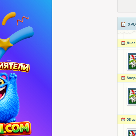
ХРО
Днес
Вчер
03 ав