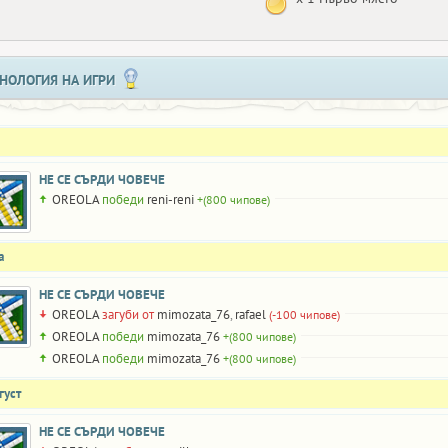
НОЛОГИЯ НА ИГРИ
НЕ СЕ СЪРДИ ЧОВЕЧЕ
OREOLA
победи
reni-reni
+(800 чипове)
а
НЕ СЕ СЪРДИ ЧОВЕЧЕ
OREOLA
загуби от
mimozata_76
,
rafael
(-100 чипове)
OREOLA
победи
mimozata_76
+(800 чипове)
OREOLA
победи
mimozata_76
+(800 чипове)
густ
НЕ СЕ СЪРДИ ЧОВЕЧЕ