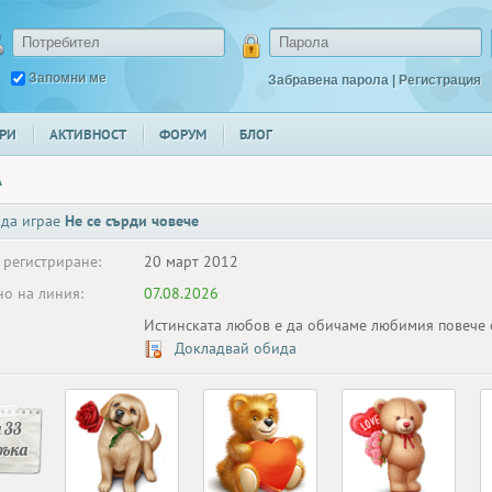
Запомни ме
Забравена парола
|
Регистрация
РИ
АКТИВНОСТ
ФОРУМ
БЛОГ
A
 да играе
Не се сърди човече
 регистриране:
20 март 2012
о на линия:
07.08.2026
Истинската любов е да обичаме любимия повече 
Докладвай обида
 33
ръка