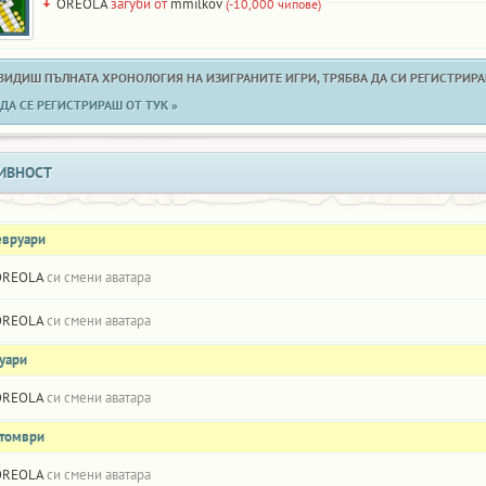
OREOLA
загуби от
mmilkov
(-10,000 чипове)
 ВИДИШ ПЪЛНАТА ХРОНОЛОГИЯ НА ИЗИГРАНИТЕ ИГРИ, ТРЯБВА ДА СИ РЕГИСТРИРАН
ДА СЕ РЕГИСТРИРАШ ОТ ТУК »
ИВНОСТ
евруари
OREOLA
си смени аватара
OREOLA
си смени аватара
нуари
OREOLA
си смени аватара
ктомври
OREOLA
си смени аватара