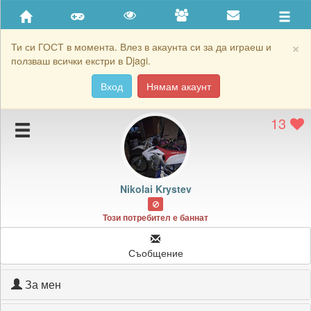
Приятели
Хронология на игри
×
Ти си ГОСТ в момента. Влез в акаунта си за да играеш и
ползваш всички екстри в Djagi.
Активност
Вход
Нямам акаунт
Постижения
13
Подаръците на Nikolai Krystev
Картичките на Nikolai Krystev
Блокирай Nikolai Krystev
Nikolai Krystev
Този потребител е баннат
Съобщение
За мен