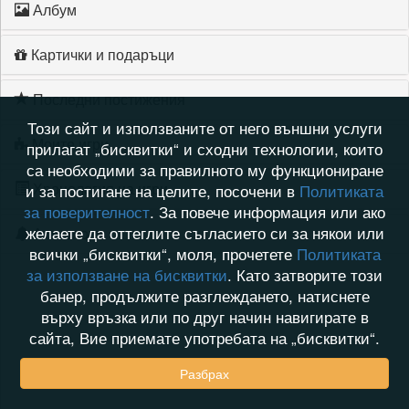
Албум
Картички и подаръци
Последни постижения
Този сайт и използваните от него външни услуги
Моите игри
прилагат „бисквитки“ и сходни технологии, които
са необходими за правилното му функциониране
Хронология на игри
и за постигане на целите, посочени в
Политиката
за поверителност
. За повече информация или ако
желаете да оттеглите съгласието си за някои или
Активност
всички „бисквитки“, моля, прочетете
Политиката
за използване на бисквитки
. Като затворите този
банер, продължите разглеждането, натиснете
върху връзка или по друг начин навигирате в
сайта, Вие приемате употребата на „бисквитки“.
Разбрах