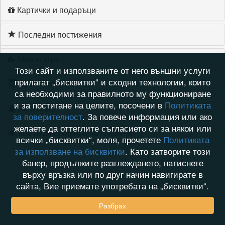
Картички и подаръци
Последни постижения
Моите игри
Този сайт и използваните от него външни услуги
прилагат „бисквитки“ и сходни технологии, които
Хронология на игри
са необходими за правилното му функциониране
и за постигане на целите, посочени в
Политиката
Активност
за поверителност
. За повече информация или ако
желаете да оттеглите съгласието си за някои или
Кой видя профила на Niki8196
всички „бисквитки“, моля, прочетете
Политиката
за използване на бисквитки
. Като затворите този
банер, продължите разглеждането, натиснете
върху връзка или по друг начин навигирате в
сайта, Вие приемате употребата на „бисквитки“.
Разбрах