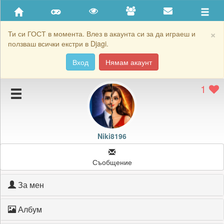
Приятели
Хронология на игри
×
Ти си ГОСТ в момента. Влез в акаунта си за да играеш и
ползваш всички екстри в Djagi.
Активност
Вход
Нямам акаунт
Постижения
1
Подаръците на Niki8196
Картичките на Niki8196
Блокирай Niki8196
Niki8196
Съобщение
За мен
Албум