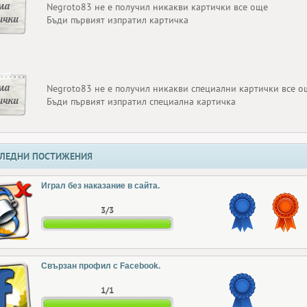
ма
Negroto83 не е получил никакви картички все още
ички
Бъди първият изпратил картичка
ма
Negroto83 не е получил никакви специални картички все о
ички
Бъди първият изпратил специална картичка
ЛЕДНИ ПОСТИЖЕНИЯ
Играл без наказание в сайта.
3/3
Свързан профил с Facebook.
1/1