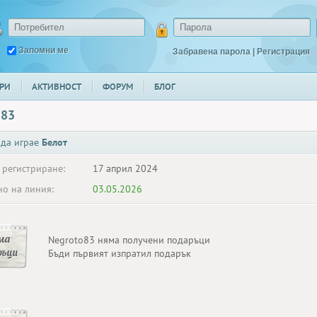
Запомни ме
Забравена парола
|
Регистрация
РИ
АКТИВНОСТ
ФОРУМ
БЛОГ
o83
 да играе
Белот
 регистриране:
17 април 2024
о на линия:
03.05.2026
ма
Negroto83 няма получени подаръци
ръци
Бъди първият изпратил подарък