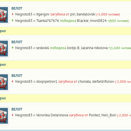
БЕЛОТ
Negroto83
и
itgergov
загубиха от
piri
,
bandalovski
(-5,000 чипове)
Negroto83
и
Tsanka767676
победиха
Blackie
,
moni0824
+(800 чипове)
прил
БЕЛОТ
Negroto83
и
sesko66
победиха
Jordjo.B
,
lazarina nikolova
+(1,600 чипов
прил
БЕЛОТ
Negroto83
и
stoqnpetrov1
загубиха от
chonata
,
stefantrifonov
(-2,000 чи
прил
БЕЛОТ
Negroto83
и
Veronika Detelinova
загубиха от
Pontez
,
Neli_Bori
(-2,000 