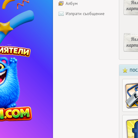
Ня
Албум
карт
Изпрати съобщение
Ня
карт
ПОС