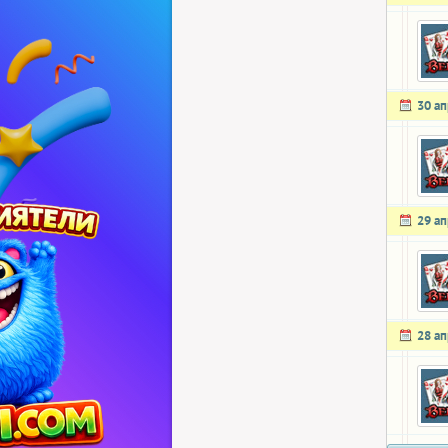
30 а
29 а
28 а