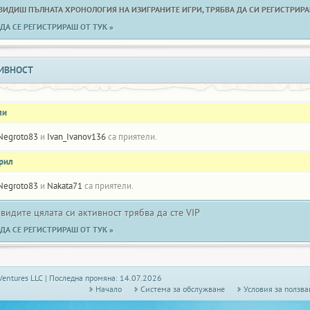
 ВИДИШ ПЪЛНАТА ХРОНОЛОГИЯ НА ИЗИГРАНИТЕ ИГРИ, ТРЯБВА ДА СИ РЕГИСТРИРАН
ДА СЕ РЕГИСТРИРАШ ОТ ТУК »
ИВНОСТ
ли
Negroto83
и
Ivan_Ivanov136
са приятели.
прил
Negroto83
и
Nakata71
са приятели.
 видите цялата си активност трябва да сте VIP
ДА СЕ РЕГИСТРИРАШ ОТ ТУК »
Ventures LLC | Последна промяна: 14.07.2026
Начало
Системa за обслужване
Условия за ползва