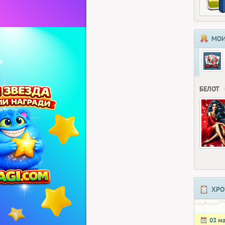
МОИ
БЕЛОТ
ХРО
03 м