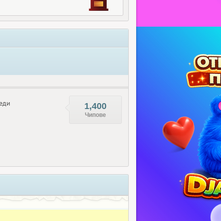
еди
1,400
Чипове