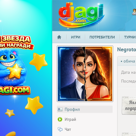
ИГРИ
ПОТРЕБИТЕЛИ
ТУРНИ
НАЧАЛО
djagi.com
Negrot
• обича
Дата на
Последн
Ня
пода
Профил
Играй
Чат