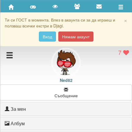
Приятели
Хронология на игри
×
Ти си ГОСТ в момента. Влез в акаунта си за да играеш и
ползваш всички екстри в Djagi.
Активност
Вход
Нямам акаунт
Постижения
7
Подаръците на Ned82
Картичките на Ned82
Блокирай Ned82
Ned82
Съобщение
За мен
Албум