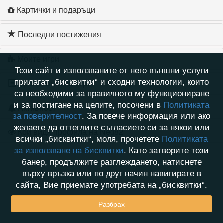
Картички и подаръци
Последни постижения
Моите игри
Този сайт и използваните от него външни услуги
прилагат „бисквитки“ и сходни технологии, които
Хронология на игри
са необходими за правилното му функциониране
и за постигане на целите, посочени в
Политиката
Активност
за поверителност
. За повече информация или ако
желаете да оттеглите съгласието си за някои или
Кой видя профила на Ned82
всички „бисквитки“, моля, прочетете
Политиката
за използване на бисквитки
. Като затворите този
банер, продължите разглеждането, натиснете
върху връзка или по друг начин навигирате в
сайта, Вие приемате употребата на „бисквитки“.
Разбрах