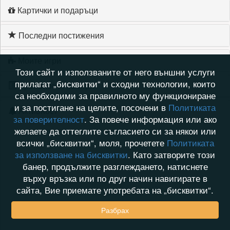
Картички и подаръци
Последни постижения
Моите игри
Този сайт и използваните от него външни услуги
прилагат „бисквитки“ и сходни технологии, които
Хронология на игри
са необходими за правилното му функциониране
и за постигане на целите, посочени в
Политиката
Активност
за поверителност
. За повече информация или ако
желаете да оттеглите съгласието си за някои или
всички „бисквитки“, моля, прочетете
Политиката
за използване на бисквитки
. Като затворите този
банер, продължите разглеждането, натиснете
върху връзка или по друг начин навигирате в
сайта, Вие приемате употребата на „бисквитки“.
Разбрах