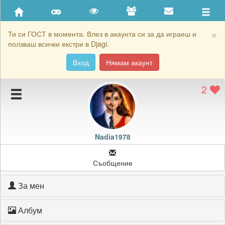
Приятели
Хронология на игри
×
Ти си ГОСТ в момента. Влез в акаунта си за да играеш и
ползваш всички екстри в Djagi.
Активност
Вход
Нямам акаунт
Постижения
2
Подаръците на Nadia1978
Картичките на Nadia1978
Блокирай Nadia1978
Nadia1978
Съобщение
За мен
Албум