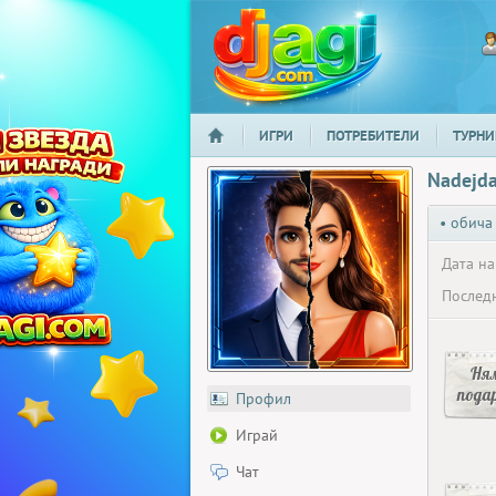
ИГРИ
ПОТРЕБИТЕЛИ
ТУРНИ
НАЧАЛО
djagi.com
Nadejd
• обича
Дата на
Последн
Ня
пода
Профил
Играй
Чат