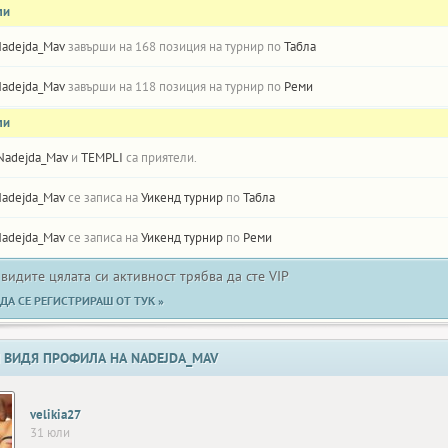
ли
adejda_Mav
завърши на 168 позиция на турнир по
Табла
adejda_Mav
завърши на 118 позиция на турнир по
Реми
ли
Nadejda_Mav
и
TEMPLI
са приятели.
adejda_Mav
се записа на
Уикенд турнир
по
Табла
adejda_Mav
се записа на
Уикенд турнир
по
Реми
 видите цялата си активност трябва да сте VIP
ДА СЕ РЕГИСТРИРАШ ОТ ТУК »
 ВИДЯ ПРОФИЛА НА NADEJDA_MAV
velikia27
31 юли