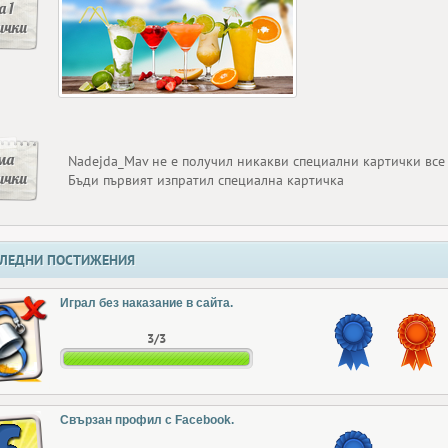
 1
ички
ма
Nadejda_Mav не е получил никакви специални картички все
ички
Бъди първият изпратил специална картичка
ЛЕДНИ ПОСТИЖЕНИЯ
Играл без наказание в сайта.
3/3
Свързан профил с Facebook.