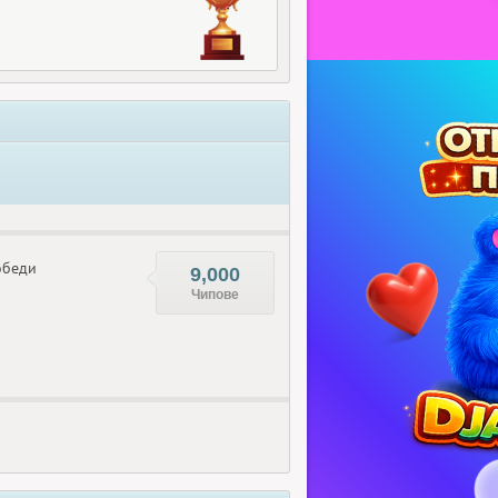
беди
9,000
Чипове