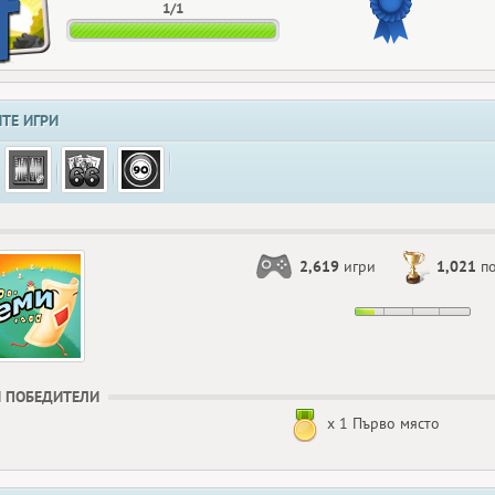
1/1
ТЕ ИГРИ
2,619
игри
1,021
по
 ПОБЕДИТЕЛИ
x 1 Първо място