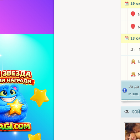
19 ю
N
N
18 ю
N
N
За да
МОЖЕ 
КОЙ