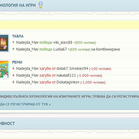
НОЛОГИЯ НА ИГРИ
ТАБЛА
Nadejda_Mav
победи
viki_alex88
+(800 чипове)
Nadejda_Mav
победи
Ludia67
на Комбинирана
+(800 чипове)
РЕМИ
Nadejda_Mav
загуби от
dida67
,
Smokiez94
(-100 чипове)
Nadejda_Mav
загуби от
nakata8111
(-5,000 чипове)
Nadejda_Mav
загуби от
Dokataginkov
(-1,000 чипове)
 ВИДИШ ПЪЛНАТА ХРОНОЛОГИЯ НА ИЗИГРАНИТЕ ИГРИ, ТРЯБВА ДА СИ РЕГИСТРИРАН
ДА СЕ РЕГИСТРИРАШ ОТ ТУК »
ИВНОСТ