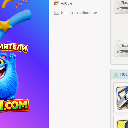
Има
Албум
карт
Изпрати съобщение
Ня
карт
ПОС