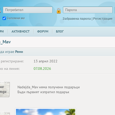
Запомни ме
Забравена парола
|
Регистрация
РИ
АКТИВНОСТ
ФОРУМ
БЛОГ
a_Mav
 да играе
Реми
 регистриране:
13 април 2022
о на линия:
07.08.2026
ма
Nadejda_Mav няма получени подаръци
ръци
Бъди първият изпратил подарък