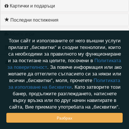
Картички и подаръци
Последни постижения
Моите игри
Този сайт и използваните от него външни услуги
прилагат „бисквитки“ и сходни технологии, които
Хронология на игри
са необходими за правилното му функциониране
и за постигане на целите, посочени в
Политиката
Активност
за поверителност
. За повече информация или ако
желаете да оттеглите съгласието си за някои или
всички „бисквитки“, моля, прочетете
Политиката
за използване на бисквитки
. Като затворите този
банер, продължите разглеждането, натиснете
върху връзка или по друг начин навигирате в
сайта, Вие приемате употребата на „бисквитки“.
Разбрах